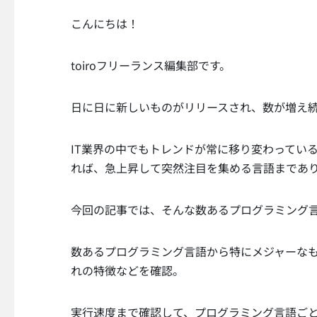
こんにちは！
toiroフリーランス編集部です。
日に日に新しいものがリリースされ、数が増え
IT業界の中でもトレンドが常に移り変わってい
れば、急上昇して突然注目を集める言語まであ
今回の記事では、そんな数あるプログラミング
数あるプログラミング言語から特にメジャーな
れの特徴などを確認。
実行速度まで確認して、プログラミング言語ご