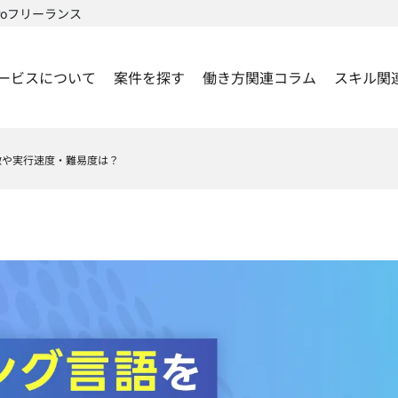
roフリーランス
ービスについて
案件を探す
働き方関連コラム
スキル関
徴や実行速度・難易度は？