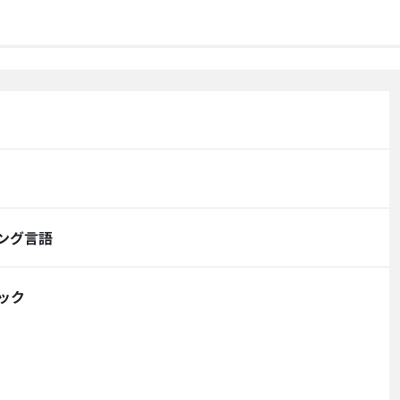
ング言語
ック