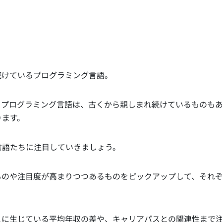
続けているプログラミング言語。
るプログラミング言語は、古くから親しまれ続けているものも
ります。
言語たちに注目していきましょう。
ものや注目度が高まりつつあるものをピックアップして、それ
とに生じている平均年収の差や、キャリアパスとの関連性まで