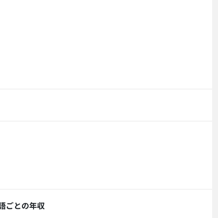
語ごとの年収