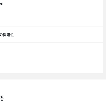
n
の関連性
語