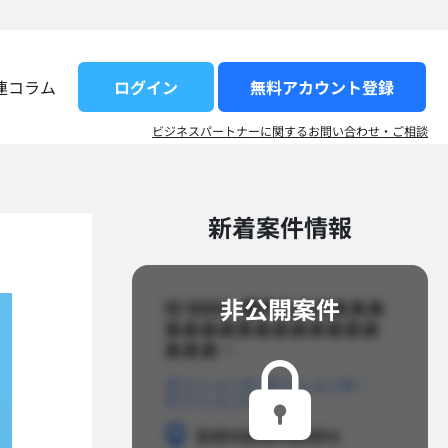
ログイン
無料アカウント登録​
連コラム
ビジネスパートナーに関するお問い合わせ・ご相談
新着案件情報​
非公開案件​
ID 8888_案件名あああああ
ああああああああああああ
あああ…​
ポジションA
ポジションB
ポジションC
勤務地
勤務地
勤務地