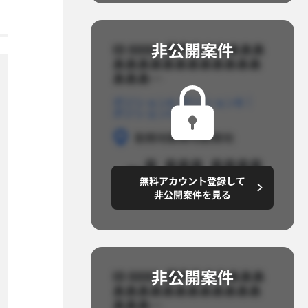
非公開案件​
ID 8888_案件名あああああ
ああああああああああああ
あああ…​
ポジションA
ポジションB
ポジションC
勤務地
勤務地
勤務地
～8,888,8888
無料アカウント登録して
円/月
非公開案件を見る
非公開案件​
ID 8888_案件名あああああ
ああああああああああああ
あああ…​