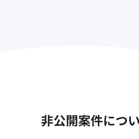
非公開案件につ