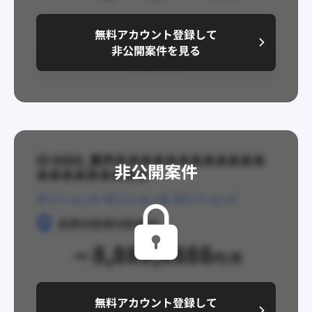
無料アカウント登録して
非公開案件を見る
詳細を見る
ID 8888_案件名あああああああああああ
非公開案件​
あああああああああ…​
ポジションA
ポジションB
ポジションC
勤務地
勤務地
勤務地
～8,888,8888
円/月
無料アカウント登録して