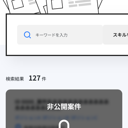
スキル
127
検索結果
件
ID 8888_案件名あああああああああああ
非公開案件​
あああああああああ…​
ポジションA
ポジションB
ポジションC
勤務地
勤務地
勤務地