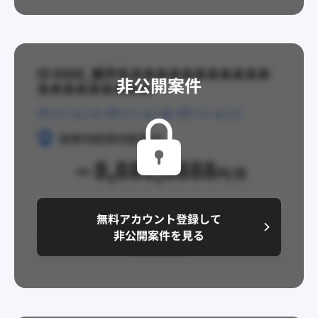
ID 8888_案件名あああああああああああ
非公開案件​
あああああああああ…​
ポジションA
ポジションB
ポジションC
勤務地
勤務地
勤務地
～8,888,8888
円/月
無料アカウント登録して
非公開案件を見る
詳細を見る