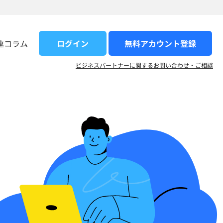
ログイン
無料アカウント登録​
連コラム
ビジネスパートナーに関するお問い合わせ・ご相談