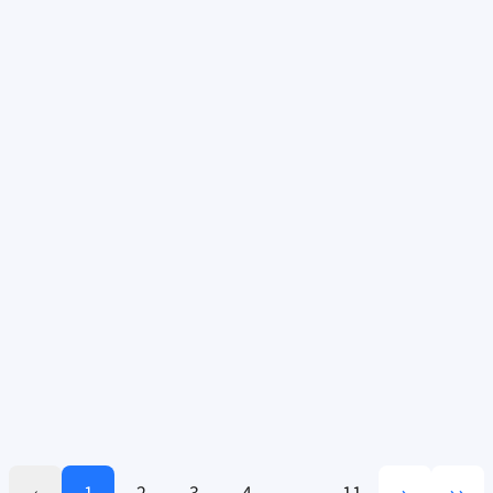
›
››
‹
1
2
3
4
...
11