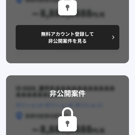
～8,888,8888
円/月
無料アカウント登録して
非公開案件を見る
詳細を見る
ID 8888_案件名あああああああああああ
非公開案件​
あああああああああ…​
ポジションA
ポジションB
ポジションC
勤務地
勤務地
勤務地
～8,888,8888
円/月