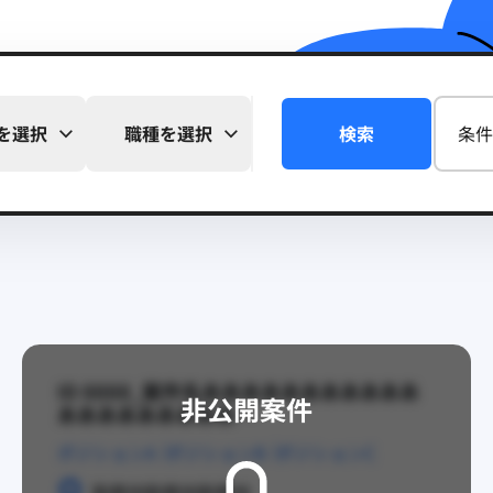
を選択
職種を選択
検索
条件
ID 8888_案件名あああああああああああ
非公開案件​
あああああああああ…​
ポジションA
ポジションB
ポジションC
勤務地
勤務地
勤務地