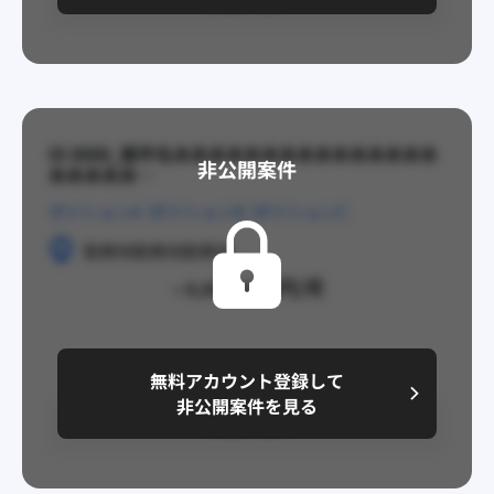
詳細を見る
ID 8888_案件名あああああああああああああああ
非公開案件​
あああああ…​
ポジションA
ポジションB
ポジションC
勤務地
勤務地
勤務地
円/月
～8,888,8888
無料アカウント登録して
非公開案件を見る
詳細を見る