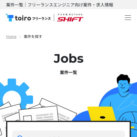
案件一覧｜フリーランスエンジニア向け案件・求人情報
Home
案件を探す
Jobs
案件一覧