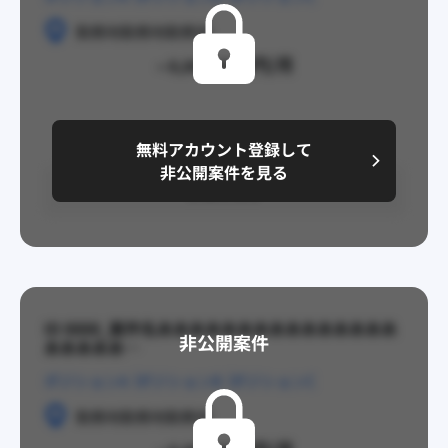
勤務地
勤務地
勤務地
円/月
～8,888,8888
無料アカウント登録して
非公開案件を見る
詳細を見る
ID 8888_案件名あああああああああああああああ
非公開案件​
あああああ…​
ポジションA
ポジションB
ポジションC
勤務地
勤務地
勤務地