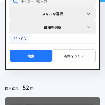
スキルを選択
職種を選択
SE・PG
検索
条件をクリア
52
検索結果
件