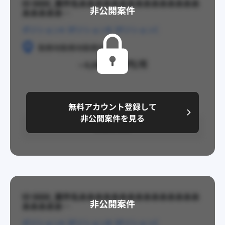
ID 8888_案件名あああああああああああああああ
非公開案件​
あああああ…​
ポジションA
ポジションB
ポジションC
勤務地
勤務地
勤務地
円/月
～8,888,8888
無料アカウント登録して
非公開案件を見る
詳細を見る
ID 8888_案件名あああああああああああああああ
非公開案件​
あああああ…​
ポジションA
ポジションB
ポジションC