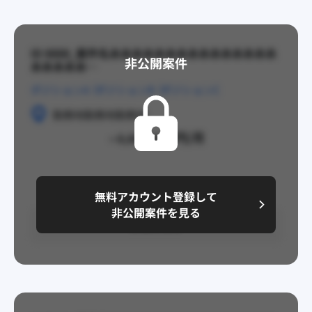
ID 8888_案件名あああああああああああああああ
非公開案件​
あああああ…​
ポジションA
ポジションB
ポジションC
勤務地
勤務地
勤務地
円/月
～8,888,8888
無料アカウント登録して
非公開案件を見る
詳細を見る