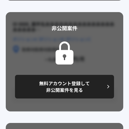
ID 8888_案件名あああああああああああああああ
非公開案件​
あああああ…​
ポジションA
ポジションB
ポジションC
勤務地
勤務地
勤務地
円/月
～8,888,8888
無料アカウント登録して
非公開案件を見る
詳細を見る