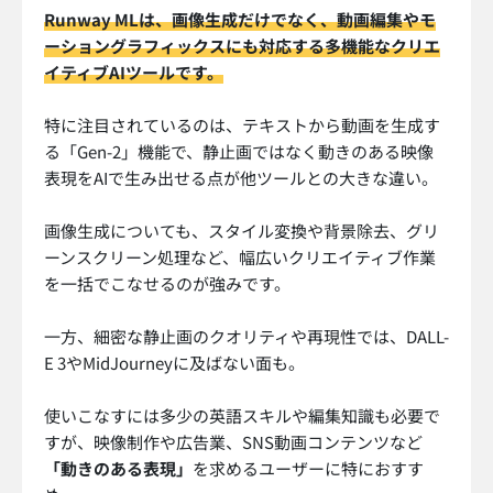
Runway MLは、画像生成だけでなく、動画編集やモ
ーショングラフィックスにも対応する多機能なクリエ
イティブAIツールです。
特に注目されているのは、テキストから動画を生成す
る「Gen-2」機能で、静止画ではなく動きのある映像
表現をAIで生み出せる点が他ツールとの大きな違い。
画像生成についても、スタイル変換や背景除去、グリ
ーンスクリーン処理など、幅広いクリエイティブ作業
を一括でこなせるのが強みです。
一方、細密な静止画のクオリティや再現性では、DALL-
E 3やMidJourneyに及ばない面も。
使いこなすには多少の英語スキルや編集知識も必要で
すが、映像制作や広告業、SNS動画コンテンツなど
「動きのある表現」
を求めるユーザーに特におすす