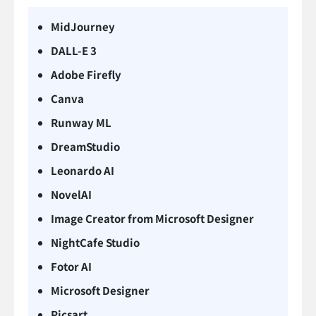
MidJourney
DALL-E 3
Adobe Firefly
Canva
Runway ML
DreamStudio
Leonardo AI
NovelAI
Image Creator from Microsoft Designer
NightCafe Studio
Fotor AI
Microsoft Designer
Picsart