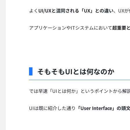
よく
UI/UXと混同される「UX」との違い
、UX
アプリケーションやITシステムにおいて
超重要と
そもそもUIとは何なのか
では早速「UIとは何か」というポイントから解
UIは既に紹介した通り
「User Interface」