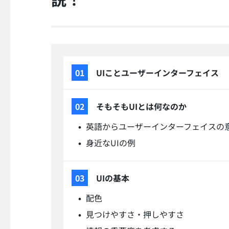
UIことユーザーインターフェイス
そもそもUIとは何なのか
英語からユーザーインターフェイスの
身近なUIの例
UIの基本
配色
見つけやすさ・押しやすさ