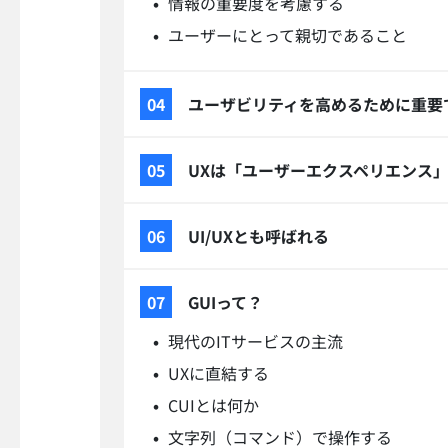
情報の重要度を考慮する
ユーザーにとって親切であること
ユーザビリティを高めるために重要で
UXは「ユーザーエクスペリエンス
UI/UXとも呼ばれる
GUIって？
現代のITサービスの主流
UXに直結する
CUIとは何か
文字列（コマンド）で操作する