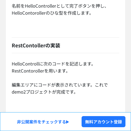
名前をHelloControllerとして完了ボタンを押し、
HelloContorollerのひな型を作成します。
RestContollerの実装
HelloControllに次のコードを記述します。
RestContorollerを用います。
編集エリアにコードが表示されています。これで
demo2プロジェクトが完成です。
非公開案件をチェックする
無料アカウント登録
アプリケーションの実行