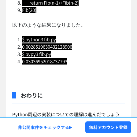
return Fib(n-1)+Fib(n-2)
Fib(20)
以下のような結果になりました。
$ python3 fib.py
0.0028519630432128906
$ pypy3 fib.py
0.03036952018737793
おわりに
Python周辺の実装についての理解は進んだでしょう
か。またPythonにおける
ベンチマークの取り方
は把握
非公開案件をチェックする
無料アカウント登録
できましたか。