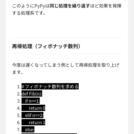
このようにPyPyは
同じ処理を繰り返す
ほど効果を発揮
する処理系です。
再帰処理（フィボナッチ数列）
今度は遅くなってしまう例として再帰処理を取り上げ
ます。
# フィボナッチ数列を求める
def Fib(n):
if n==1:
return 0
elif n==2:
return 1
else: