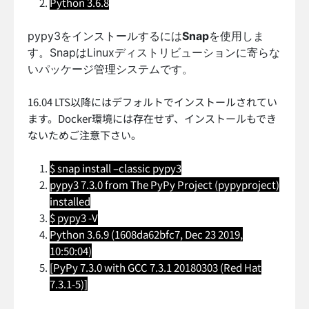
Python 3.6.8
pypy3をインストールするには
Snap
を使用しま
す。SnapはLinuxディストリビューションに寄らな
いパッケージ管理システムです。
16.04 LTS以降にはデフォルトでインストールされてい
ます。Docker環境には存在せず、インストールもでき
ないためご注意下さい。
$ snap install –classic pypy3
pypy3 7.3.0 from The PyPy Project (pypyproject)
installed
$ pypy3 -V
Python 3.6.9 (1608da62bfc7, Dec 23 2019,
10:50:04)
[PyPy 7.3.0 with GCC 7.3.1 20180303 (Red Hat
7.3.1-5)]