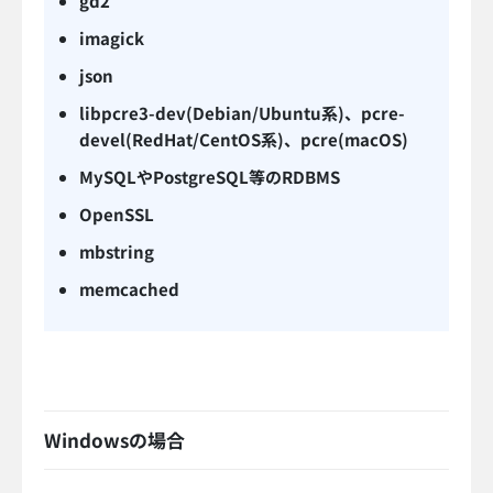
gd2
imagick
json
libpcre3-dev(Debian/Ubuntu系)、pcre-
devel(RedHat/CentOS系)、pcre(macOS)
MySQLやPostgreSQL等のRDBMS
OpenSSL
mbstring
memcached
Windowsの場合