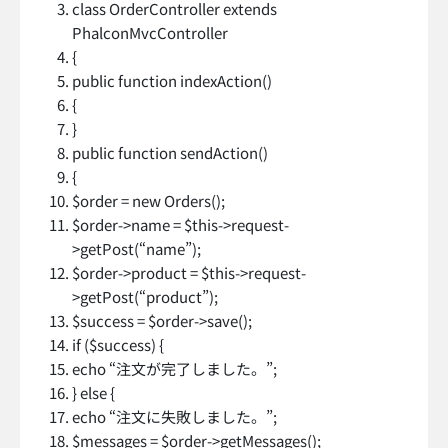
class OrderController extends
PhalconMvcController
{
public function indexAction()
{
}
public function sendAction()
{
$order = new Orders();
$order->name = $this->request-
>getPost(“name”);
$order->product = $this->request-
>getPost(“product”);
$success = $order->save();
if ($success) {
echo “注文が完了しました。”;
} else {
echo “注文に失敗しました。”;
$messages = $order->getMessages();