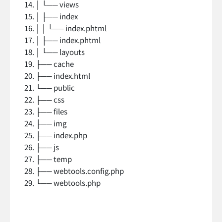
│ └── views
│ ├── index
│ │ └── index.phtml
│ ├── index.phtml
│ └── layouts
├── cache
├── index.html
└── public
├── css
├── files
├── img
├── index.php
├── js
├── temp
├── webtools.config.php
└── webtools.php