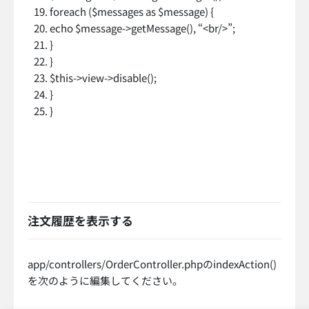
foreach ($messages as $message) {
echo $message->getMessage(), “<br/>”;
}
}
$this->view->disable();
}
}
注文履歴を表示する
app/controllers/OrderController.phpのindexAction()
を次のように編集してください。