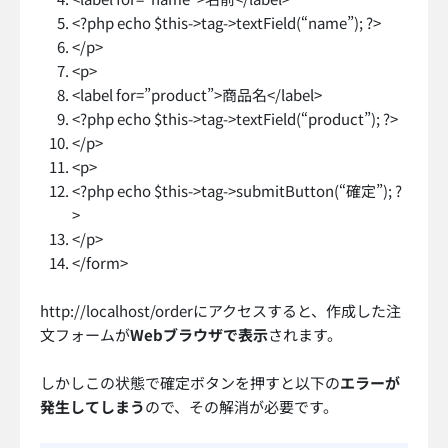
<?php echo $this->tag->textField(“name”); ?>
</p>
<p>
<label for=”product”>商品名</label>
<?php echo $this->tag->textField(“product”); ?>
</p>
<p>
<?php echo $this->tag->submitButton(“確定”); ?
>
</p>
</form>
http://localhost/orderにアクセスすると、作成した注
文フォームが
Webブラウザで表示
されます。
しかしこの状態で確定ボタンを押すと以下の
エラーが
発生してしまう
ので、その解消が必要です。