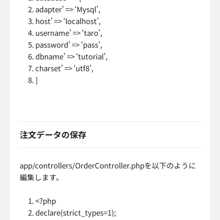
adapter’ => ‘Mysql’,
host’ => ‘localhost’,
username’ => ‘taro’,
password’ => ‘pass’,
dbname’ => ‘tutorial’,
charset’ => ‘utf8’,
]
注文データの保存
app/controllers/OrderController.phpを以下のように
編集します。
<?php
declare(strict_types=1);