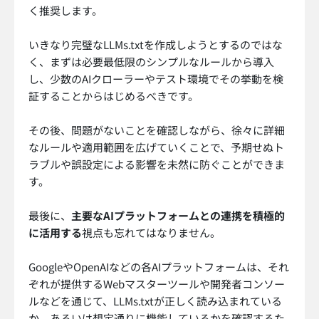
く推奨します。
いきなり完璧なLLMs.txtを作成しようとするのではな
く、まずは必要最低限のシンプルなルールから導入
し、少数のAIクローラーやテスト環境でその挙動を検
証することからはじめるべきです。
その後、問題がないことを確認しながら、徐々に詳細
なルールや適用範囲を広げていくことで、予期せぬト
ラブルや誤設定による影響を未然に防ぐことができま
す。
最後に、
主要なAIプラットフォームとの連携を積極的
に活用する
視点も忘れてはなりません。
GoogleやOpenAIなどの各AIプラットフォームは、それ
ぞれが提供するWebマスターツールや開発者コンソー
ルなどを通じて、LLMs.txtが正しく読み込まれている
か、あるいは想定通りに機能しているかを確認するた