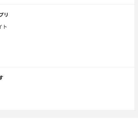
プリ
イト
す