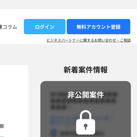
ログイン
無料アカウント登録​
連コラム
ビジネスパートナーに関するお問い合わせ・ご相談
新着案件情報​
非公開案件​
ID 8888_案件名あああああ
ああああああああああああ
あああ…​
ポジションA
ポジションB
ポジションC
勤務地
勤務地
勤務地