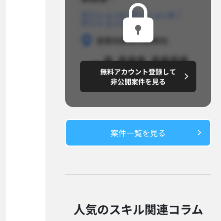
ポジションA
ポジションB
ポジションC
勤務地
勤務地
勤務地
～8,888,8888
無料アカウント登録して
円/月
非公開案件を見る
案件一覧を見る​
人気のスキル関連コラム