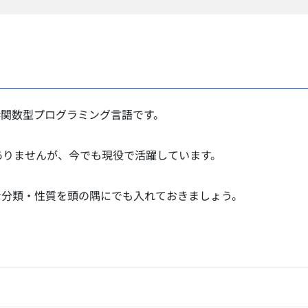
粋関数型プログラミング言語です。
変更はありませんが、今でも現役で活躍しています。
な分類・性質を頭の隅にでも入れておきましょう。