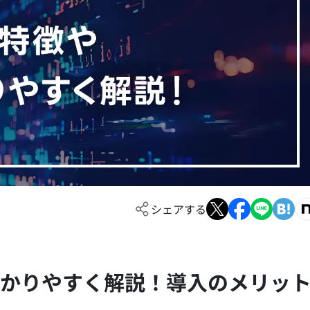
シェアする
をわかりやすく解説！導入のメリッ