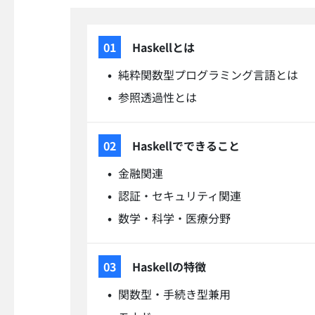
Haskellとは
純粋関数型プログラミング言語とは
参照透過性とは
Haskellでできること
金融関連
認証・セキュリティ関連
数学・科学・医療分野
Haskellの特徴
関数型・手続き型兼用