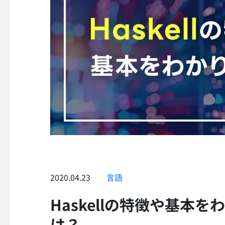
2020.04.23
言語
Haskellの特徴や基本
は？