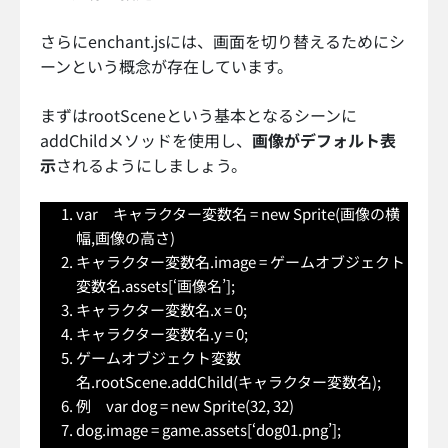
さらにenchant.jsには、画面を切り替えるためにシ
ーンという概念が存在しています。
まずはrootSceneという基本となるシーンに
addChildメソッドを使用し、
画像がデフォルト表
示
されるようにしましょう。
var キャラクター変数名 = new Sprite(画像の横
幅,画像の高さ)
キャラクター変数名.image = ゲームオブジェクト
変数名.assets[‘画像名’];
キャラクター変数名.x = 0;
キャラクター変数名.y = 0;
ゲームオブジェクト変数
名.rootScene.addChild(キャラクター変数名);
例 var dog = new Sprite(32, 32)
dog.image = game.assets[‘dog01.png’];