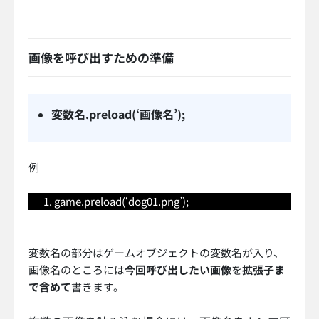
画像を呼び出すための準備
変数名.preload(‘画像名’);
例
game.preload(‘dog01.png’);
変数名の部分はゲームオブジェクトの変数名が入り、
画像名のところには
今回呼び出したい画像
を
拡張子ま
で含めて
書きます。