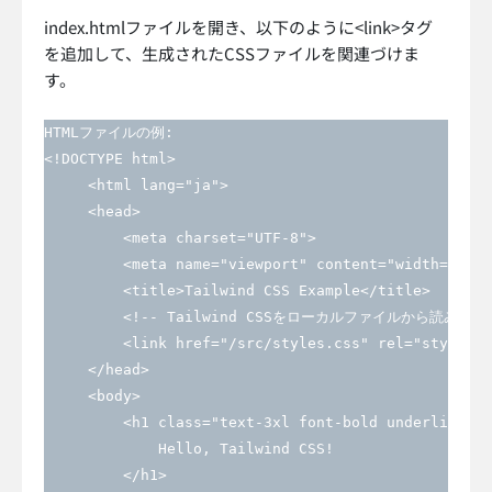
index.htmlファイルを開き、以下のように<link>タグ
を追加して、生成されたCSSファイルを関連づけま
す。
HTMLファイルの例:

<!DOCTYPE html>

     <html lang="ja">

     <head>

         <meta charset="UTF-8">

         <meta name="viewport" content="width=devic
         <title>Tailwind CSS Example</title>

         <!-- Tailwind CSSをローカルファイルから読み込む -
         <link href="/src/styles.css" rel="styleshe
     </head>

     <body>

         <h1 class="text-3xl font-bold underline">

             Hello, Tailwind CSS!

         </h1>
