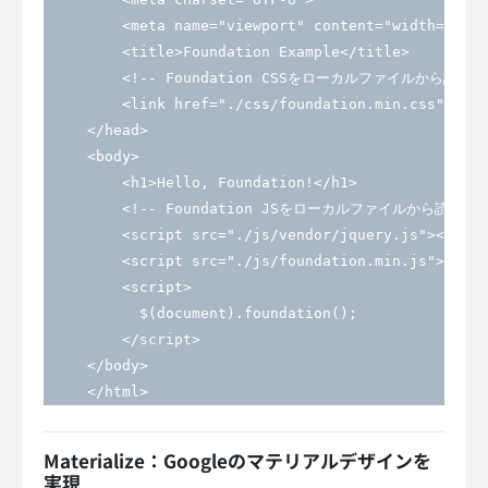
         <meta name="viewport" content="width=devic
         <title>Foundation Example</title>

         <!-- Foundation CSSをローカルファイルから読み込む
         <link href="./css/foundation.min.css" rel=
     </head>

     <body>

         <h1>Hello, Foundation!</h1>

         <!-- Foundation JSをローカルファイルから読み込む 
         <script src="./js/vendor/jquery.js"></scri
         <script src="./js/foundation.min.js"></scr
         <script>

           $(document).foundation();

         </script>

     </body>

     </html>
Materialize：Googleのマテリアルデザインを
実現