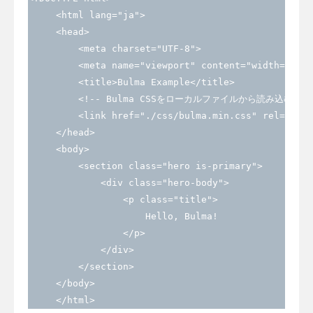
     <html lang="ja">

     <head>

         <meta charset="UTF-8">

         <meta name="viewport" content="width=devic
         <title>Bulma Example</title>

         <!-- Bulma CSSをローカルファイルから読み込む -->
         <link href="./css/bulma.min.css" rel="styl
     </head>

     <body>

         <section class="hero is-primary">

             <div class="hero-body">

                 <p class="title">

                     Hello, Bulma!

                 </p>

             </div>

         </section>

     </body>

     </html>