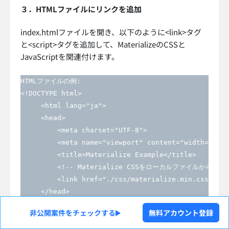
３．HTMLファイルにリンクを追加
index.htmlファイルを開き、以下のように<link>タグ
と<script>タグを追加して、MaterializeのCSSと
JavaScriptを関連付けます。
HTMLファイルの例:

<!DOCTYPE html>

     <html lang="ja">

     <head>

         <meta charset="UTF-8">

         <meta name="viewport" content="width=devic
         <title>Materialize Example</title>

         <!-- Materialize CSSをローカルファイルから読み込
         <link href="./css/materialize.min.css" rel
     </head>

     <body>

非公開案件をチェックする
無料アカウント登録
         <h1 class="center-align">Hello, Materializ
         <!-- Materialize JSをローカルファイルから読み込む