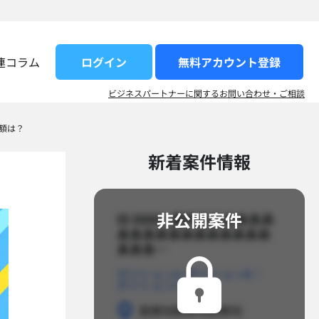
ログイン
無料アカウント登録​
連コラム
ビジネスパートナーに関するお問い合わせ・ご相談
額は？
新着案件情報​
非公開案件​
ID 8888_案件名あああああ
ああああああああああああ
あああ…​
ポジションA
ポジションB
ポジションC
勤務地
勤務地
勤務地