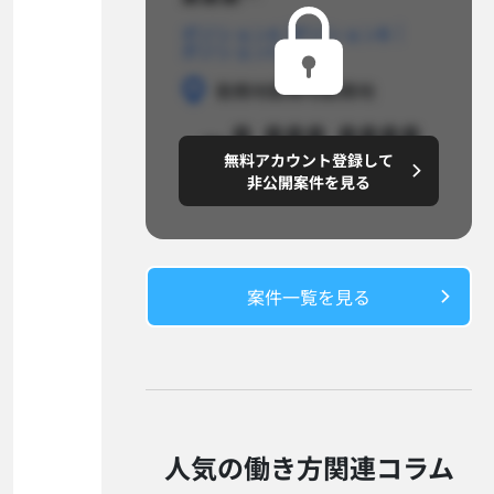
ポジションA
ポジションB
ポジションC
勤務地
勤務地
勤務地
～8,888,8888
無料アカウント登録して
円/月
非公開案件を見る
案件一覧を見る​
人気の働き方関連コラム