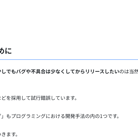
めに
少しでもバグや不具合は少なくしてからリリースしたい
のは当
などを採用して試行錯誤しています。
」もプログラミングにおける開発手法の内の1つです。
いきます。