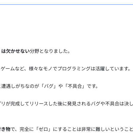
」は欠かせない
分野となりました。
、ゲームなど、様々なモノでプログラミングは活躍しています。
と遭遇しがちなのが「バグ」や「不具合」です。
プリが完成してリリースした後に発見されるバグや不具合は決
付き物
で、完全に「ゼロ」にすることは非常に難しいというこ