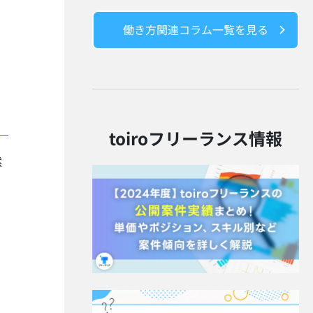
働き方関連コラム一覧を見る
toiroフリーランス情報
然