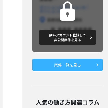
ポジションA
ポジションB
ポジションC
勤務地
勤務地
勤務地
～8,888,8888
無料アカウント登録して
円/月
非公開案件を見る
案件一覧を見る​
人気の働き方関連コラム