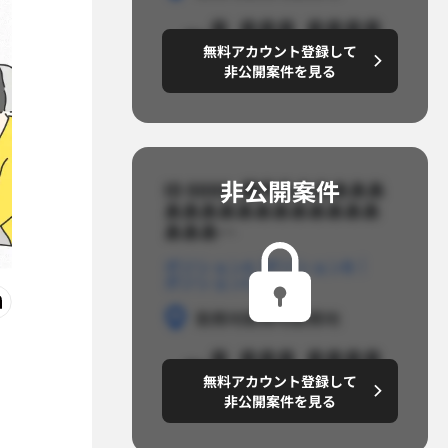
～8,888,8888
無料アカウント登録して
円/月
非公開案件を見る
非公開案件​
ID 8888_案件名あああああ
ああああああああああああ
あああ…​
ポジションA
ポジションB
ポジションC
勤務地
勤務地
勤務地
～8,888,8888
無料アカウント登録して
円/月
非公開案件を見る