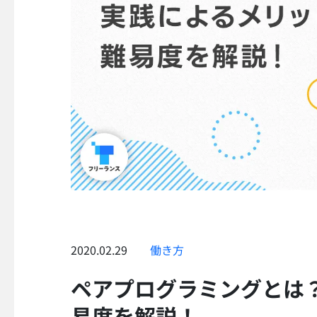
2020.02.29
働き方
ペアプログラミングとは
易度を解説！