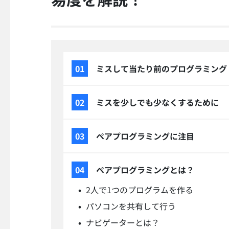
ミスして当たり前のプログラミング
ミスを少しでも少なくするために
ペアプログラミングに注目
ペアプログラミングとは？
2人で1つのプログラムを作る
パソコンを共有して行う
ナビゲーターとは？