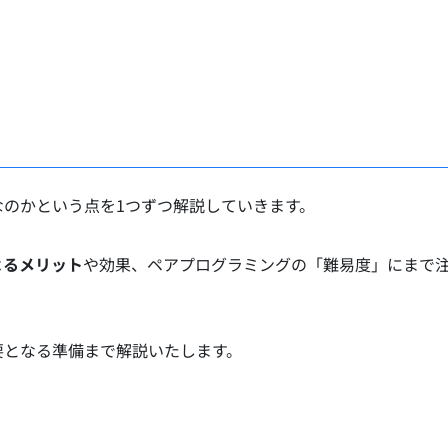
のかという点を1つずつ解説していきます。
よるメリット
や効果、ペアプログラミングの「難易度」にまで
要となる準備まで解説いたします。