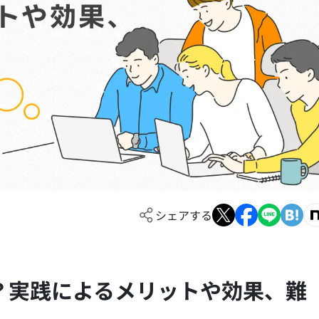
シェアする
？実践によるメリットや効果、難