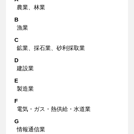
農業、林業
B
漁業
C
鉱業、採石業、砂利採取業
D
建設業
E
製造業
F
電気・ガス・熱供給・水道業
G
情報通信業