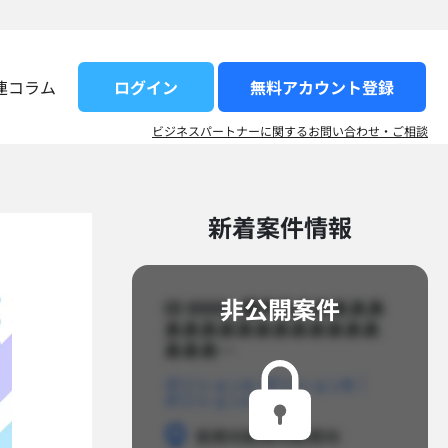
ログイン
無料アカウント登録​
連コラム
ビジネスパートナーに関するお問い合わせ・ご相談
新着案件情報​
非公開案件​
ID 8888_案件名あああああ
ああああああああああああ
あああ…​
ポジションA
ポジションB
ポジションC
勤務地
勤務地
勤務地