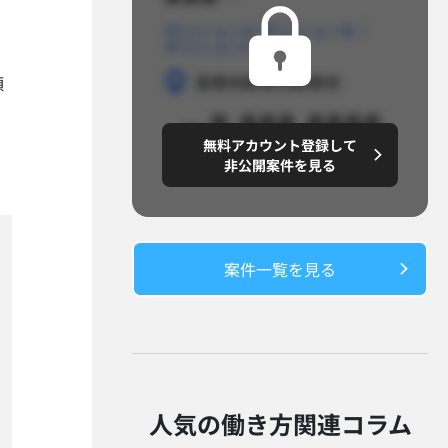
ポジションA
ポジションB
ポジションC
勤務地
勤務地
勤務地
頭
～8,888,8888
無料アカウント登録して
円/月
非公開案件を見る
案件一覧を見る​
人気の働き方関連コラム