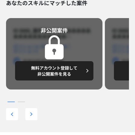
あなたのスキルにマッチした案件
非公開案件​
ID 8888_案件名あああああああああ
ID 88
あああああああああああ…​
あああああ
ポジションA
ポジションB
ポジション
ポジションC
ポジション
勤務地
勤務地
勤務地
勤務
無料アカウント登録して
無
円/月
～8,888,8888
～
非公開案件を見る