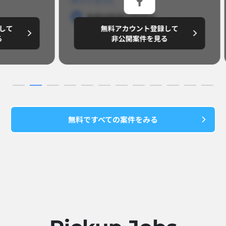
勤務地
勤務地
勤務地
勤務
無料アカウント登録して
無
円/月
～8,888,8888
～
非公開案件を見る
無料ですべての案件をみる