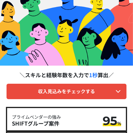
スキルと経験年数を
入力で
1秒
算出
収入見込みをチェックする
95
プライムベンダーの強み
SHIFTグループ​案件
%