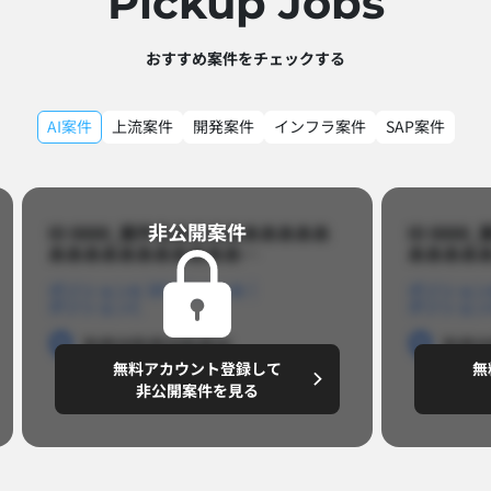
Pickup Jobs​
おすすめ案件をチェックする
AI案件
上流案件
開発案件
インフラ案件
SAP案件
非公開案件​
ID 8888_案件名あああああああああ
ID 88
あああああああああああ…​
あああああ
ポジションA
ポジションB
ポジション
ポジションC
ポジション
勤務地
勤務地
勤務地
勤務
無料アカウント登録して
無
円/月
～8,888,8888
～
非公開案件を見る