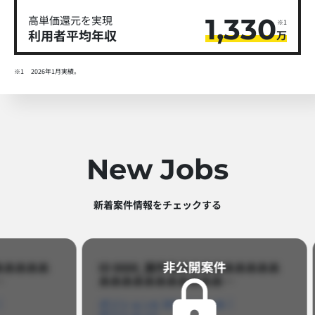
1,330
高単価還元を実現
※1
利用者平均年収
万
※1
2026年1月実績。
New Jobs
新着案件情報をチェックする​
非公開案件​
ID 8888_案件名あああああああああ
ID 88
あああああああああああ…​
あああああ
ポジションA
ポジションB
ポジション
ポジションC
ポジション