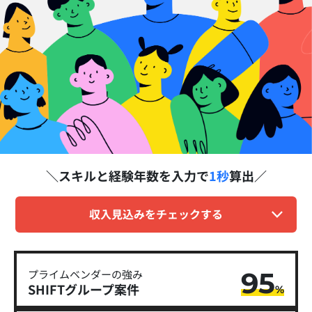
スキルと経験年数を
入力で
1秒
算出
収入見込みをチェックする
95
プライムベンダーの強み
SHIFTグループ​案件
%