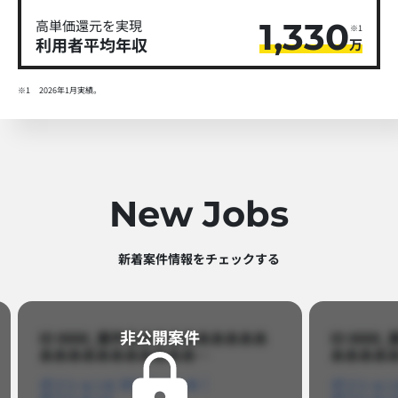
1,330
高単価還元を実現
※1
利用者平均年収
万
※1
2026年1月実績。
New Jobs
新着案件情報をチェックする​
非公開案件​
ID 8888_案件名あああああああああ
ID 88
あああああああああああ…​
あああああ
ポジションA
ポジションB
ポジション
ポジションC
ポジション