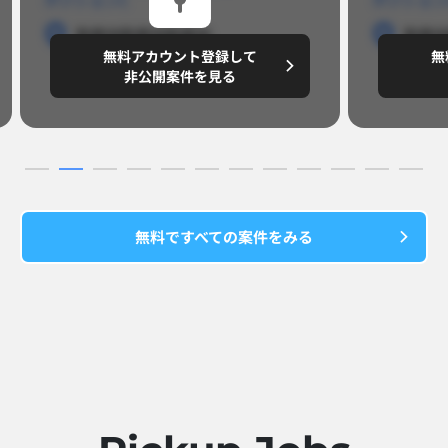
勤務地
勤務地
勤務地
勤務
無料アカウント登録して
無
円/月
～8,888,8888
～
非公開案件を見る
無料ですべての案件をみる