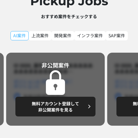
Pickup Jobs​
おすすめ案件をチェックする
AI案件
上流案件
開発案件
インフラ案件
SAP案件
非公開案件​
ID 8888_案件名あああああああああ
ID 88
あああああああああああ…​
あああああ
ポジションA
ポジションB
ポジション
ポジションC
ポジション
勤務地
勤務地
勤務地
勤務
無料アカウント登録して
無
円/月
～8,888,8888
～
非公開案件を見る