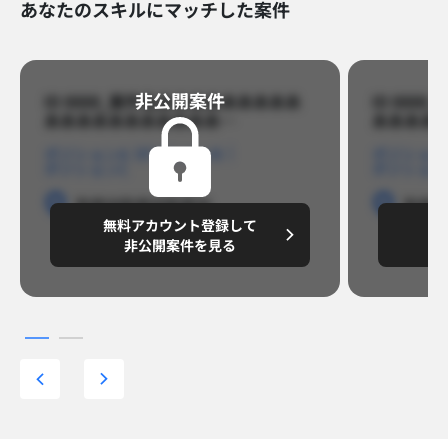
あなたのスキルにマッチした案件
非公開案件​
ID 8888_案件名あああああああああ
ID 88
あああああああああああ…​
あああああ
ポジションA
ポジションB
ポジション
ポジションC
ポジション
勤務地
勤務地
勤務地
勤務
無料アカウント登録して
無
円/月
～8,888,8888
～
非公開案件を見る