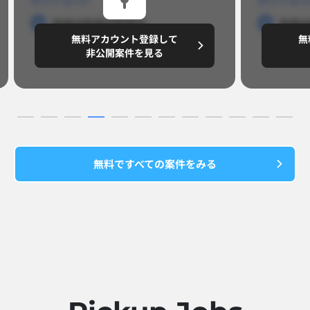
勤務地
勤務地
勤務地
勤務
無料アカウント登録して
無
円/月
～8,888,8888
～
非公開案件を見る
無料ですべての案件をみる