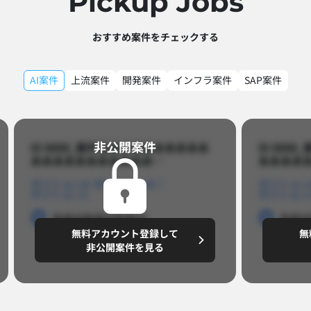
Pickup Jobs​
おすすめ案件をチェックする
AI案件
上流案件
開発案件
インフラ案件
SAP案件
非公開案件​
ID 8888_案件名あああああああああ
ID 88
あああああああああああ…​
あああああ
ポジションA
ポジションB
ポジション
ポジションC
ポジション
勤務地
勤務地
勤務地
勤務
無料アカウント登録して
無
円/月
～8,888,8888
～
非公開案件を見る