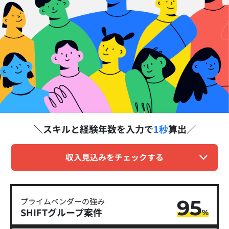
スキルと経験年数を
入力で
1秒
算出
収入見込みをチェックする
95
プライムベンダーの強み
SHIFTグループ​案件
%