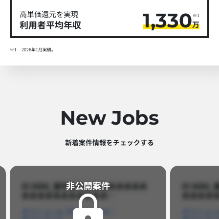
1,330
高単価還元を実現
※1
利用者平均年収
万
※1
2026年1月実績。
New Jobs
新着案件情報をチェックする​
非公開案件​
ID 8888_案件名あああああああああ
ID 88
あああああああああああ…​
あああああ
ポジションA
ポジションB
ポジション
ポジションC
ポジション