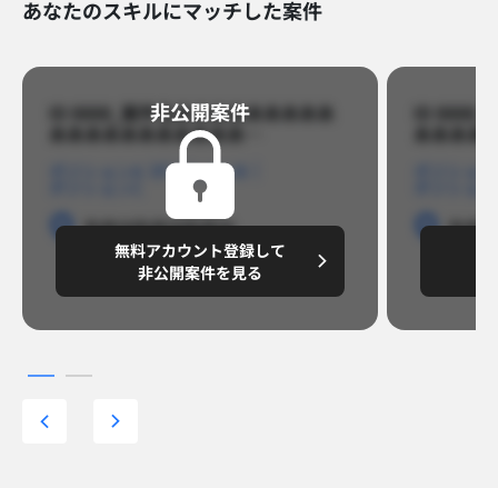
あなたのスキルにマッチした案件
非公開案件​
ID 8888_案件名あああああああああ
ID 88
あああああああああああ…​
あああああ
ポジションA
ポジションB
ポジション
ポジションC
ポジション
勤務地
勤務地
勤務地
勤務
無料アカウント登録して
無
円/月
～8,888,8888
～
非公開案件を見る