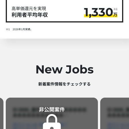
1,330
高単価還元を実現
※1
利用者平均年収
万
※1
2026年1月実績。
New Jobs
新着案件情報をチェックする​
非公開案件​
ID 8888_案件名あああああああああ
ID 88
あああああああああああ…​
あああああ
ポジションA
ポジションB
ポジション
ポジションC
ポジション