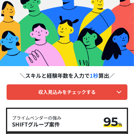
スキルと経験年数を
入力で
1秒
算出
収入見込みをチェックする
95
プライムベンダーの強み
SHIFTグループ​案件
%