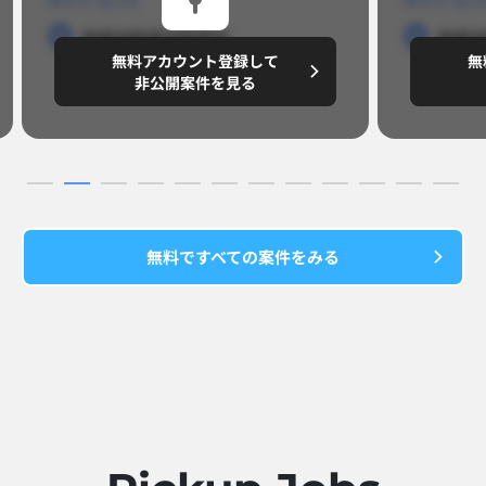
勤務地
勤務地
勤務地
勤務
無料アカウント登録して
無
円/月
～8,888,8888
～
非公開案件を見る
無料ですべての案件をみる