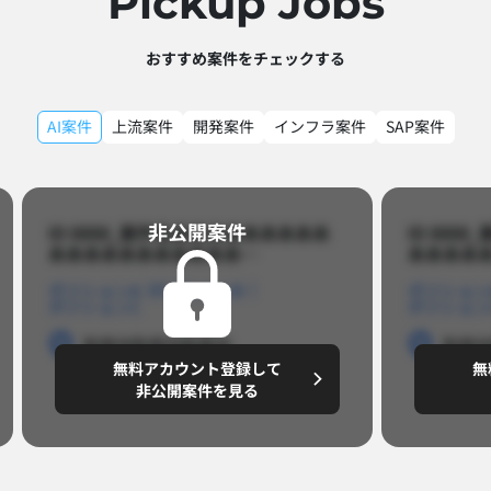
Pickup Jobs​
おすすめ案件をチェックする
AI案件
上流案件
開発案件
インフラ案件
SAP案件
非公開案件​
ID 8888_案件名あああああああああ
ID 88
あああああああああああ…​
あああああ
ポジションA
ポジションB
ポジション
ポジションC
ポジション
勤務地
勤務地
勤務地
勤務
無料アカウント登録して
無
円/月
～8,888,8888
～
非公開案件を見る