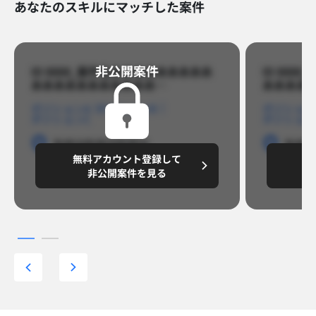
あなたのスキルにマッチした案件
非公開案件​
ID 8888_案件名あああああああああ
ID 88
あああああああああああ…​
あああああ
ポジションA
ポジションB
ポジション
ポジションC
ポジション
勤務地
勤務地
勤務地
勤務
無料アカウント登録して
無
円/月
～8,888,8888
～
非公開案件を見る