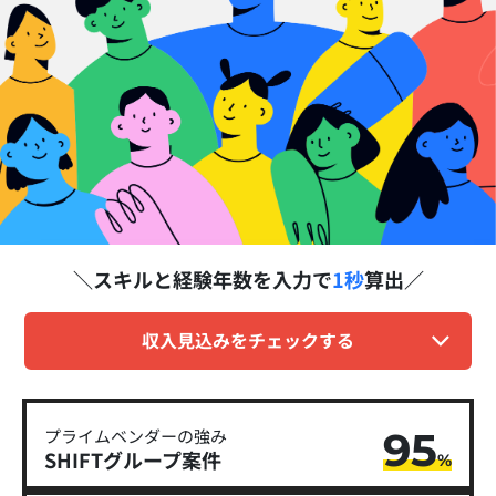
スキルと経験年数を
入力で
1秒
算出
収入見込みをチェックする
95
プライムベンダーの強み
SHIFTグループ​案件
%