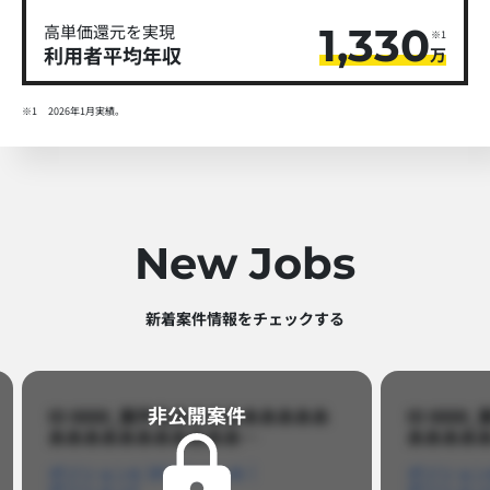
1,330
高単価還元を実現
※1
利用者平均年収
万
※1
2026年1月実績。
New Jobs
新着案件情報をチェックする​
非公開案件​
ID 8888_案件名あああああああああ
ID 88
あああああああああああ…​
あああああ
ポジションA
ポジションB
ポジション
ポジションC
ポジション