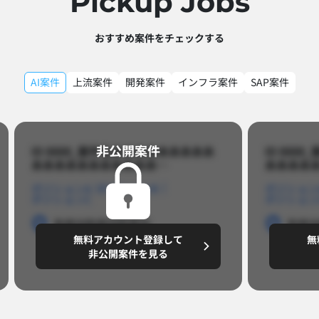
Pickup Jobs​
おすすめ案件をチェックする
AI案件
上流案件
開発案件
インフラ案件
SAP案件
非公開案件​
ID 8888_案件名あああああああああ
ID 88
あああああああああああ…​
あああああ
ポジションA
ポジションB
ポジション
ポジションC
ポジション
勤務地
勤務地
勤務地
勤務
無料アカウント登録して
無
円/月
～8,888,8888
～
非公開案件を見る