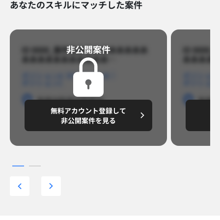
あなたのスキルにマッチした案件
非公開案件​
ID 8888_案件名あああああああああ
ID 88
あああああああああああ…​
あああああ
ポジションA
ポジションB
ポジション
ポジションC
ポジション
勤務地
勤務地
勤務地
勤務
無料アカウント登録して
無
円/月
～8,888,8888
～
非公開案件を見る