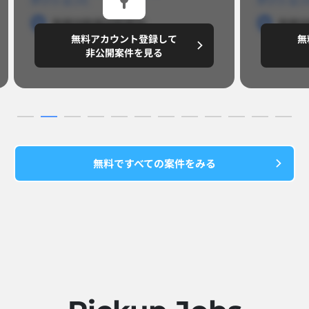
勤務地
勤務地
勤務地
勤務
無料アカウント登録して
無
円/月
～8,888,8888
～
非公開案件を見る
無料ですべての案件をみる