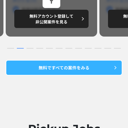
勤務地
勤務地
勤務地
勤務
無料アカウント登録して
無
円/月
～8,888,8888
～
非公開案件を見る
無料ですべての案件をみる