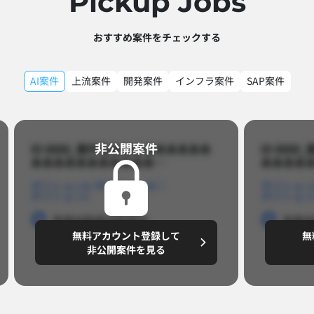
Pickup Jobs​
おすすめ案件をチェックする
AI案件
上流案件
開発案件
インフラ案件
SAP案件
非公開案件​
ID 8888_案件名あああああああああ
ID 88
あああああああああああ…​
あああああ
ポジションA
ポジションB
ポジション
ポジションC
ポジション
勤務地
勤務地
勤務地
勤務
無料アカウント登録して
無
円/月
～8,888,8888
～
非公開案件を見る