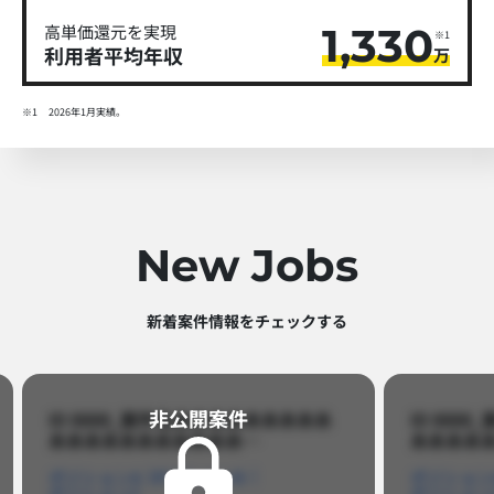
1,330
高単価還元を実現
※1
利用者平均年収
万
※1
2026年1月実績。
New Jobs
新着案件情報をチェックする​
非公開案件​
ID 8888_案件名あああああああああ
ID 88
あああああああああああ…​
あああああ
ポジションA
ポジションB
ポジション
ポジションC
ポジション