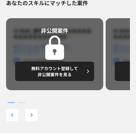
あなたのスキルにマッチした案件
非公開案件​
ID 8888_案件名あああああああああ
ID 88
あああああああああああ…​
あああああ
ポジションA
ポジションB
ポジション
ポジションC
ポジション
勤務地
勤務地
勤務地
勤務
無料アカウント登録して
無
円/月
～8,888,8888
～
非公開案件を見る