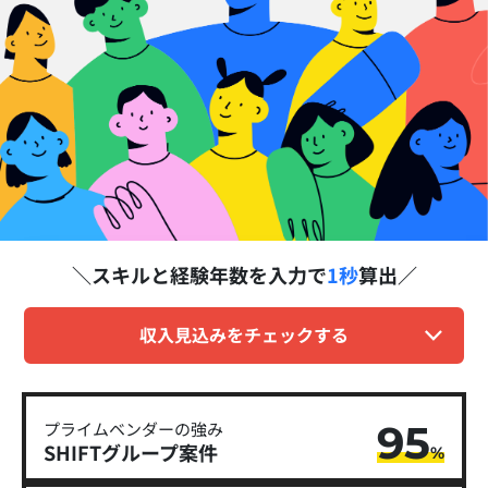
スキルと経験年数を
入力で
1秒
算出
収入見込みをチェックする
95
プライムベンダーの強み
SHIFTグループ​案件
%