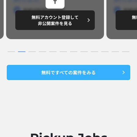
勤務地
勤務地
勤務地
勤務
無料アカウント登録して
無
円/月
～8,888,8888
～
非公開案件を見る
無料ですべての案件をみる