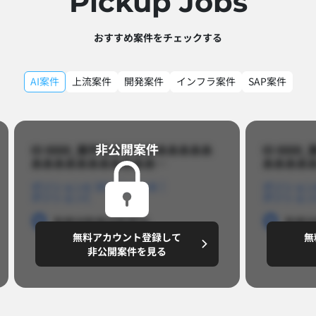
Pickup Jobs​
おすすめ案件をチェックする
AI案件
上流案件
開発案件
インフラ案件
SAP案件
非公開案件​
ID 8888_案件名あああああああああ
ID 88
あああああああああああ…​
あああああ
ポジションA
ポジションB
ポジション
ポジションC
ポジション
勤務地
勤務地
勤務地
勤務
無料アカウント登録して
無
円/月
～8,888,8888
～
非公開案件を見る