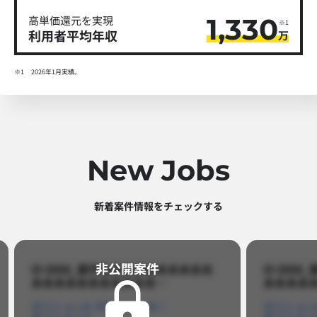
1,330
高単価還元を実現
※1
利用者平均年収
万
※1
2026年1月実績。
New Jobs
新着案件情報をチェックする​
非公開案件​
ID 8888_案件名あああああああああ
ID 88
あああああああああああ…​
あああああ
ポジションA
ポジションB
ポジション
ポジションC
ポジション