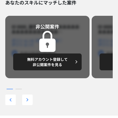
あなたのスキルにマッチした案件
非公開案件​
ID 8888_案件名あああああああああ
ID 88
あああああああああああ…​
あああああ
ポジションA
ポジションB
ポジション
ポジションC
ポジション
勤務地
勤務地
勤務地
勤務
無料アカウント登録して
無
円/月
～8,888,8888
～
非公開案件を見る