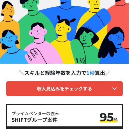
スキルと経験年数を
入力で
1秒
算出
収入見込みをチェックする
95
プライムベンダーの強み
SHIFTグループ​案件
%