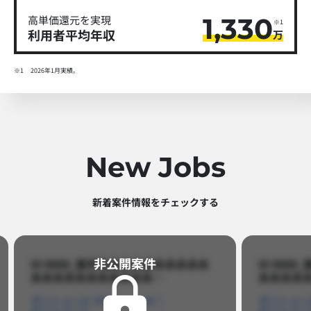
1,330
高単価還元を実現
※1
利用者平均年収
万
※1
2026年1月実績。
New Jobs
新着案件情報をチェックする​
非公開案件​
ID 8888_案件名あああああああああ
ID 88
あああああああああああ…​
あああああ
ポジションA
ポジションB
ポジション
ポジションC
ポジション