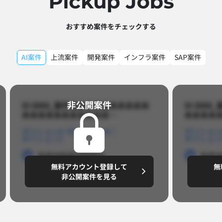
Pickup Jobs​
おすすめ案件をチェックする
AI案件
上流案件
開発案件
インフラ案件
SAP案件
非公開案件​
ID 8888_案件名あああああああああ
ID 88
あああああああああああ…​
あああああ
ポジションA
ポジションB
ポジション
ポジションC
ポジション
勤務地
勤務地
勤務地
勤務
無料アカウント登録して
無
円/月
～8,888,8888
～
非公開案件を見る