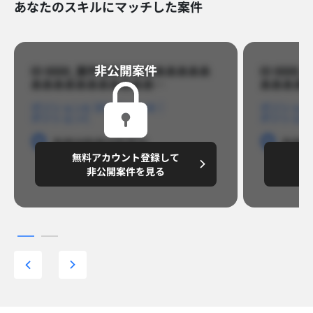
あなたのスキルにマッチした案件
非公開案件​
ID 8888_案件名あああああああああ
ID 88
あああああああああああ…​
あああああ
ポジションA
ポジションB
ポジション
ポジションC
ポジション
勤務地
勤務地
勤務地
勤務
無料アカウント登録して
無
円/月
～8,888,8888
～
非公開案件を見る