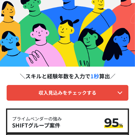
スキルと経験年数を
入力で
1秒
算出
収入見込みをチェックする
95
プライムベンダーの強み
SHIFTグループ​案件
%