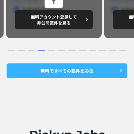
勤務地
勤務地
勤務地
勤務
無料アカウント登録して
無
円/月
～8,888,8888
～
非公開案件を見る
無料ですべての案件をみる