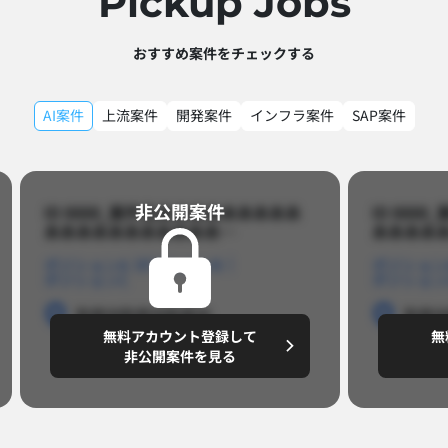
Pickup Jobs​
おすすめ案件をチェックする
AI案件
上流案件
開発案件
インフラ案件
SAP案件
非公開案件​
ID 8888_案件名あああああああああ
ID 88
あああああああああああ…​
あああああ
ポジションA
ポジションB
ポジション
ポジションC
ポジション
勤務地
勤務地
勤務地
勤務
無料アカウント登録して
無
円/月
～8,888,8888
～
非公開案件を見る