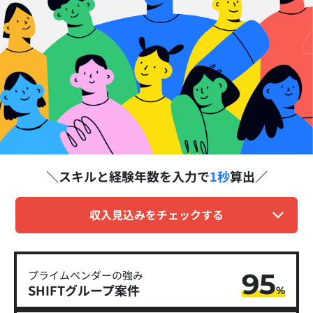
スキルと経験年数を
入力で
1秒
算出
収入見込みをチェックする
95
プライムベンダーの強み
SHIFTグループ​案件
%