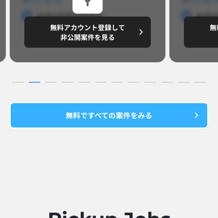
勤務地
勤務地
勤務地
勤務
無料アカウント登録して
無
円/月
～8,888,8888
～
非公開案件を見る
無料ですべての案件をみる