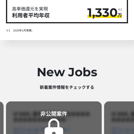
1,330
高単価還元を実現
※1
利用者平均年収
万
※1
2026年1月実績。
New Jobs
新着案件情報をチェックする​
非公開案件​
ID 8888_案件名あああああああああ
ID 88
あああああああああああ…​
あああああ
ポジションA
ポジションB
ポジション
ポジションC
ポジション