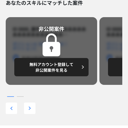
あなたのスキルにマッチした案件
非公開案件​
ID 8888_案件名あああああああああ
ID 88
あああああああああああ…​
あああああ
ポジションA
ポジションB
ポジション
ポジションC
ポジション
勤務地
勤務地
勤務地
勤務
無料アカウント登録して
無
円/月
～8,888,8888
～
非公開案件を見る