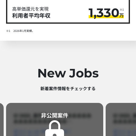
1,330
高単価還元を実現
※1
利用者平均年収
万
※1
2026年1月実績。
New Jobs
新着案件情報をチェックする​
非公開案件​
ID 8888_案件名あああああああああ
ID 88
あああああああああああ…​
あああああ
ポジションA
ポジションB
ポジション
ポジションC
ポジション