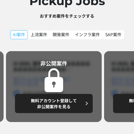
Pickup Jobs​
おすすめ案件をチェックする
AI案件
上流案件
開発案件
インフラ案件
SAP案件
非公開案件​
ID 8888_案件名あああああああああ
ID 88
あああああああああああ…​
あああああ
ポジションA
ポジションB
ポジション
ポジションC
ポジション
勤務地
勤務地
勤務地
勤務
無料アカウント登録して
無
円/月
～8,888,8888
～
非公開案件を見る