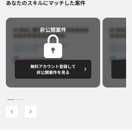
あなたのスキルにマッチした案件
非公開案件​
ID 8888_案件名あああああああああ
ID 88
あああああああああああ…​
あああああ
ポジションA
ポジションB
ポジション
ポジションC
ポジション
勤務地
勤務地
勤務地
勤務
無料アカウント登録して
無
円/月
～8,888,8888
～
非公開案件を見る