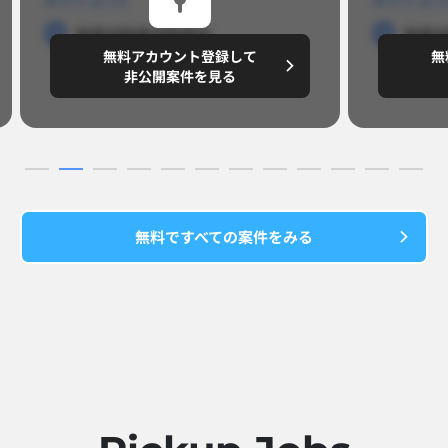
勤務地
勤務地
勤務地
勤務
無料アカウント登録して
無
円/月
～8,888,8888
～
非公開案件を見る
無料ですべての案件をみる