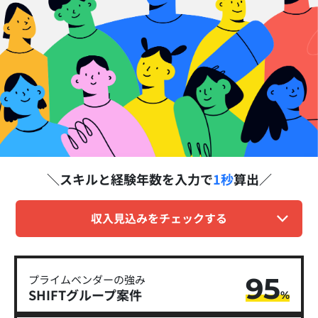
スキルと経験年数を
入力で
1秒
算出
収入見込みをチェックする
95
プライムベンダーの強み
SHIFTグループ​案件
%