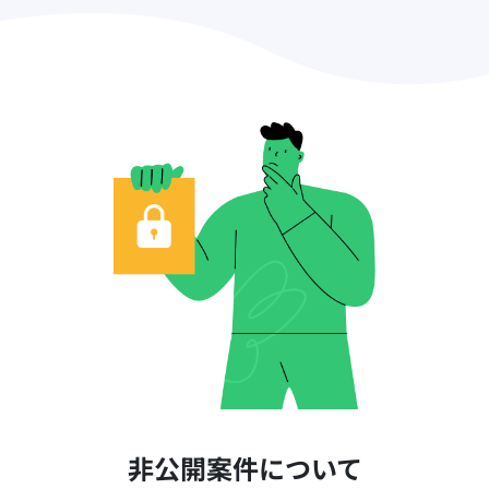
非公開案件について