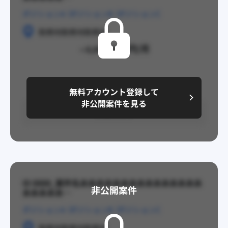
ポジションA
ポジションB
ポジションC
勤務地
勤務地
勤務地
円/月
～8,888,8888
無料アカウント登録して
非公開案件を見る
詳細を見る
ID 8888_案件名あああああああああああああああ
非公開案件​
あああああ…​
ポジションA
ポジションB
ポジションC
勤務地
勤務地
勤務地