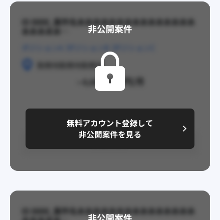
ID 8888_案件名あああああああああああああああ
非公開案件​
あああああ…​
ポジションA
ポジションB
ポジションC
勤務地
勤務地
勤務地
円/月
～8,888,8888
無料アカウント登録して
非公開案件を見る
詳細を見る
ID 8888_案件名あああああああああああああああ
非公開案件​