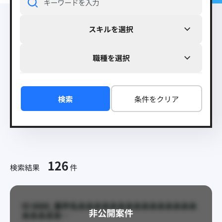
スキルを選択
職種を選択
検索
条件をクリア
126
検索結果
件
ID 8888_案件名あああああああああああああああ
非公開案件​
あああああ…​