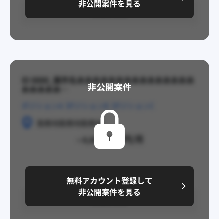
非公開案件を見る
詳細を見る
ID 8888_案件名あああああああああああああああ
非公開案件​
あああああ…​
ポジションA
ポジションB
ポジションC
勤務地
勤務地
勤務地
円/月
～8,888,8888
無料アカウント登録して
非公開案件を見る
詳細を見る