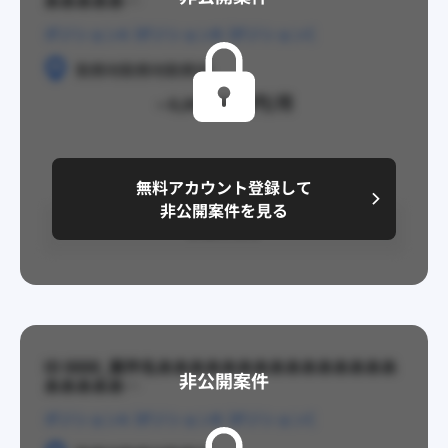
あああああ…​
ポジションA
ポジションB
ポジションC
勤務地
勤務地
勤務地
円/月
～8,888,8888
無料アカウント登録して
非公開案件を見る
詳細を見る
ID 8888_案件名あああああああああああああああ
非公開案件​
あああああ…​
ポジションA
ポジションB
ポジションC