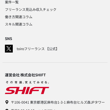
案件一覧
フリーランス見込み収入チェック​
働き方関連コラム​
スキル関連コラム​
SNS
toiroフリーランス 【公式】
運営会社 株式会社SHIFT​
〒106-0041 東京都港区麻布台1-3-1 麻布台ヒルズ森JPタワー