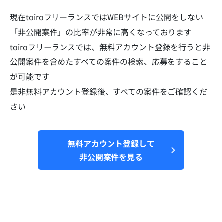
現在toiroフリーランスではWEBサイトに公開をしない
「非公開案件」の比率が非常に高くなっております​​​
toiroフリーランスでは、無料アカウント登録を行うと非
公開案件を含めたすべての案件の検索、応募をすること
が可能です
是非無料アカウント登録後、すべての案件をご確認くだ
さい
無料アカウント登録して
非公開案件を見る