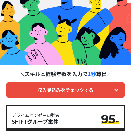
スキルと経験年数を
入力で
1秒
算出
収入見込みをチェックする
95
プライムベンダーの強み
SHIFTグループ​案件
%