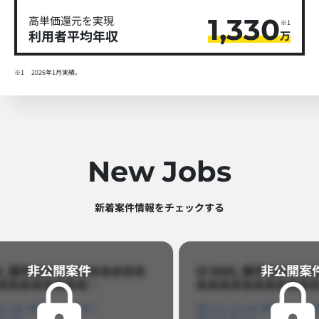
1,330
高単価還元を実現
※1
利用者平均年収
万
※1
2026年1月実績。
New Jobs
新着案件情報をチェックする​
非公開案件​
ID 8888_案件名あああああああああ
ID 88
あああああああああああ…​
あああああ
ポジションA
ポジションB
ポジション
ポジションC
ポジション