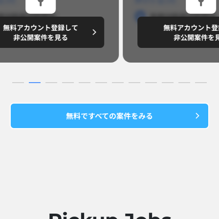
勤務地
勤務地
勤務地
勤務
無料アカウント登録して
無
円/月
～8,888,8888
～
非公開案件を見る
無料ですべての案件をみる