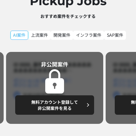
Pickup Jobs​
おすすめ案件をチェックする
AI案件
上流案件
開発案件
インフラ案件
SAP案件
非公開案件​
ID 8888_案件名あああああああああ
ID 88
あああああああああああ…​
あああああ
ポジションA
ポジションB
ポジション
ポジションC
ポジション
勤務地
勤務地
勤務地
勤務
無料アカウント登録して
無
円/月
～8,888,8888
～
非公開案件を見る