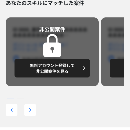
あなたのスキルにマッチした案件
非公開案件​
ID 8888_案件名あああああああああ
ID 88
あああああああああああ…​
あああああ
ポジションA
ポジションB
ポジション
ポジションC
ポジション
勤務地
勤務地
勤務地
勤務
無料アカウント登録して
無
円/月
～8,888,8888
～
非公開案件を見る