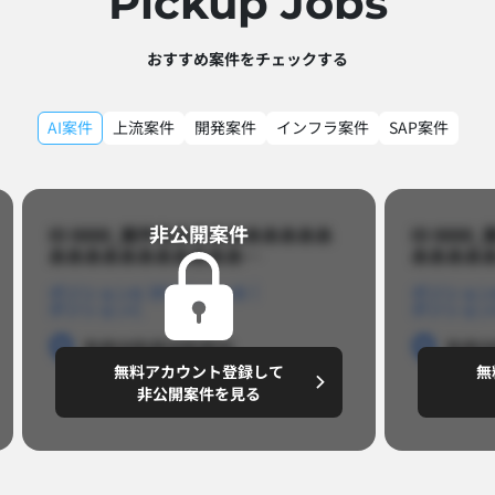
Pickup Jobs​
おすすめ案件をチェックする
AI案件
上流案件
開発案件
インフラ案件
SAP案件
非公開案件​
ID 8888_案件名あああああああああ
ID 88
あああああああああああ…​
あああああ
ポジションA
ポジションB
ポジション
ポジションC
ポジション
勤務地
勤務地
勤務地
勤務
無料アカウント登録して
無
円/月
～8,888,8888
～
非公開案件を見る