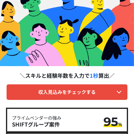
スキルと経験年数を
入力で
1秒
算出
収入見込みをチェックする
95
プライムベンダーの強み
SHIFTグループ​案件
%