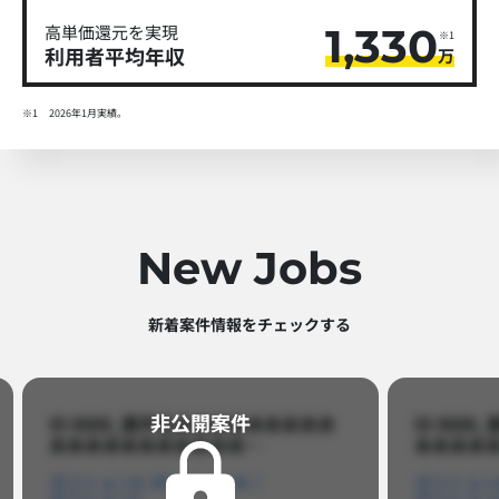
1,330
高単価還元を実現
※1
利用者平均年収
万
※1
2026年1月実績。
New Jobs
新着案件情報をチェックする​
非公開案件​
ID 8888_案件名あああああああああ
ID 88
あああああああああああ…​
あああああ
ポジションA
ポジションB
ポジション
ポジションC
ポジション