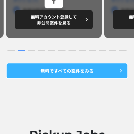
勤務地
勤務地
勤務地
勤務
無料アカウント登録して
無
円/月
～8,888,8888
～
非公開案件を見る
無料ですべての案件をみる