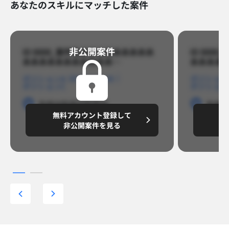
あなたのスキルにマッチした案件
非公開案件​
ID 8888_案件名あああああああああ
ID 88
あああああああああああ…​
あああああ
ポジションA
ポジションB
ポジション
ポジションC
ポジション
勤務地
勤務地
勤務地
勤務
無料アカウント登録して
無
円/月
～8,888,8888
～
非公開案件を見る