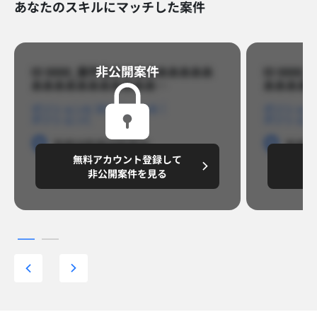
あなたのスキルにマッチした案件
非公開案件​
ID 8888_案件名あああああああああ
ID 88
あああああああああああ…​
あああああ
ポジションA
ポジションB
ポジション
ポジションC
ポジション
勤務地
勤務地
勤務地
勤務
無料アカウント登録して
無
円/月
～8,888,8888
～
非公開案件を見る