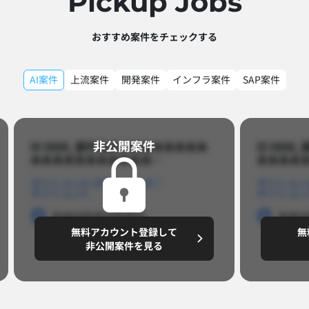
Pickup Jobs​
おすすめ案件をチェックする
AI案件
上流案件
開発案件
インフラ案件
SAP案件
非公開案件​
ID 8888_案件名あああああああああ
ID 88
あああああああああああ…​
あああああ
ポジションA
ポジションB
ポジション
ポジションC
ポジション
勤務地
勤務地
勤務地
勤務
無料アカウント登録して
無
円/月
～8,888,8888
～
非公開案件を見る