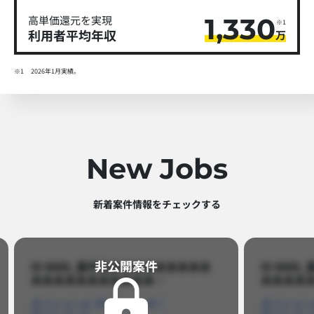
1,330
高単価還元を実現
※1
利用者平均年収
万
※1
2026年1月実績。
New Jobs
新着案件情報をチェックする​
非公開案件​
ID 8888_案件名あああああああああ
ID 88
あああああああああああ…​
あああああ
ポジションA
ポジションB
ポジション
ポジションC
ポジション