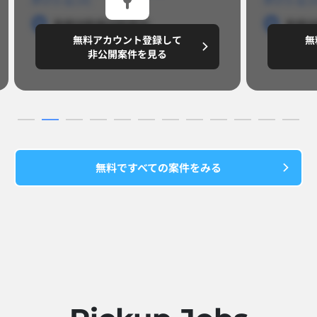
勤務地
勤務地
勤務地
勤務
無料アカウント登録して
無
円/月
～8,888,8888
～
非公開案件を見る
無料ですべての案件をみる