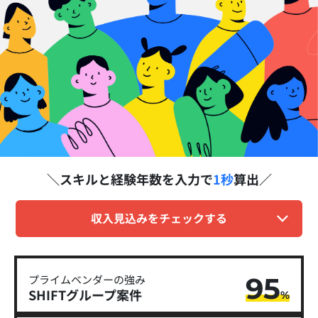
スキルと経験年数を
入力で
1秒
算出
収入見込みをチェックする
95
プライムベンダーの強み
SHIFTグループ​案件
%