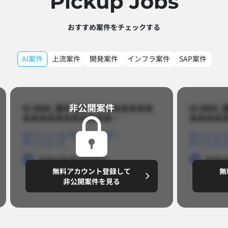
Pickup Jobs​
おすすめ案件をチェックする
AI案件
上流案件
開発案件
インフラ案件
SAP案件
非公開案件​
ID 8888_案件名あああああああああ
ID 88
あああああああああああ…​
あああああ
ポジションA
ポジションB
ポジション
ポジションC
ポジション
勤務地
勤務地
勤務地
勤務
無料アカウント登録して
無
円/月
～8,888,8888
～
非公開案件を見る