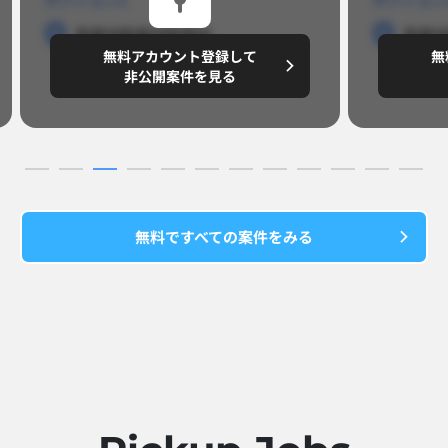
勤務地
勤務地
勤務地
勤務地
勤務地
勤
無料アカウント登録して
無料アカウン
円/月
～8,888,8888
～8,888,88
非公開案件を見る
非公開案
無料ですべての案件をみる