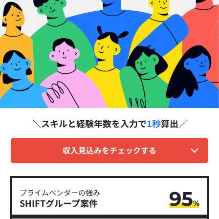
スキルと経験年数を
入力で
1秒
算出
収入見込みをチェックする
95
プライムベンダーの強み
SHIFTグループ​案件
%