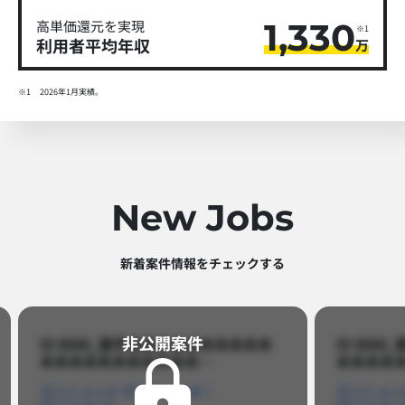
1,330
高単価還元を実現
※1
利用者平均年収
万
※1
2026年1月実績。
New Jobs
新着案件情報をチェックする​
非公開案件​
非公開
 8888_案件名あああああああああ
ID 8888_案件名
ああああああああああ…​
ああああああああああ
ションA
ポジションB
ポジションA
ポジシ
ションC
ポジションC