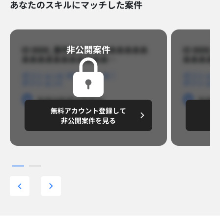
あなたのスキルにマッチした案件
非公開案件​
ID 8888_案件名あああああああああ
ID 88
あああああああああああ…​
あああああ
ポジションA
ポジションB
ポジション
ポジションC
ポジション
勤務地
勤務地
勤務地
勤務
無料アカウント登録して
無
円/月
～8,888,8888
～
非公開案件を見る