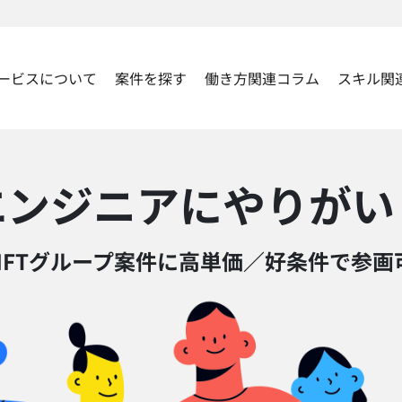
ービスについて
案件を探す
働き方関連コラム
スキル関
エンジニアに
​やりが
HIFTグループ案件に
高単価／好条件で参画可