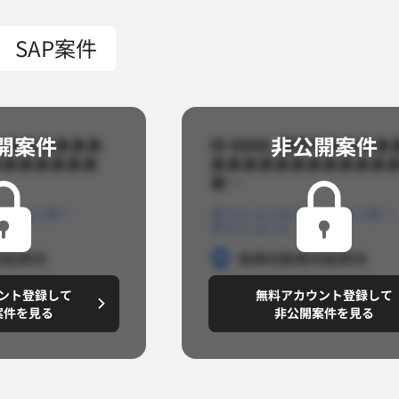
SAP案件
開案件​
非公開案件​
案件名ああああああ
ID 8888_案件名あああ
あああああああ
あああああああああああ
あ…​
ジションB
ポジションA
ポジションB
ポジションC
地
勤務地
勤務地
勤務地
勤務地
,8888
～8,888,888
ウント登録して
無料アカウント登録して
円/月
案件を見る
非公開案件を見る