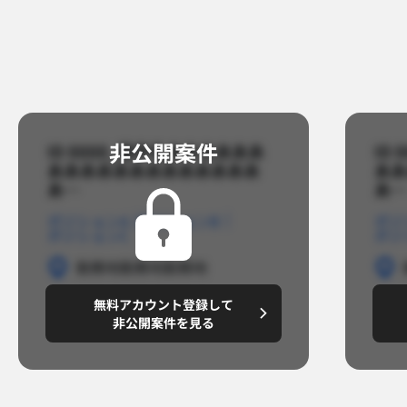
非公開案件​
ID 8888_案件名ああああああ
ID
あああああああああああああ
ああ
あ…​
あ…​
ポジションA
ポジションB
ポジ
ポジションC
ポジ
勤務地
勤務地
勤務地
～8,888,8888
～
無料アカウント登録して
円/月
非公開案件を見る