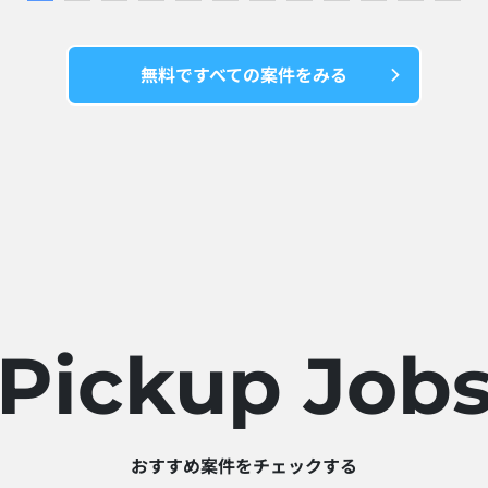
無料ですべての案件をみる
Pickup Jobs
おすすめ案件をチェックする