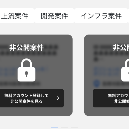
上流案件
開発案件
インフラ案件
非公開案件​
非公
 8888_案件名ああああああ
ID 8888_
ああああああああああああ
ああああああ
​
あ…​
ションA
ポジションB
ポジションA
ポ
ションC
ポジションC
勤務地
勤務地
勤務地
勤務地
勤務
8,888,8888
～8,888
無料アカウント登録して
無料アカ
円/月
非公開案件を見る
非公開