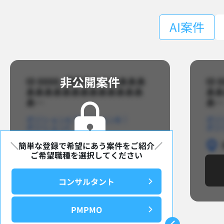
AI案件
非公開案件​
ID 8888_案件名ああああああ
ID
あああああああああああああ
あ
あ…​
あ…
ポジションA
ポジションB
ポジ
ポジションC
ポジ
勤務地
勤務地
勤務地
＼簡単な登録で希望にあう案件をご紹介／
ご希望職種を選択してください
～8,888,8888
～
無料アカウント登録して
円/月
非公開案件を見る
コンサルタント
PMPMO