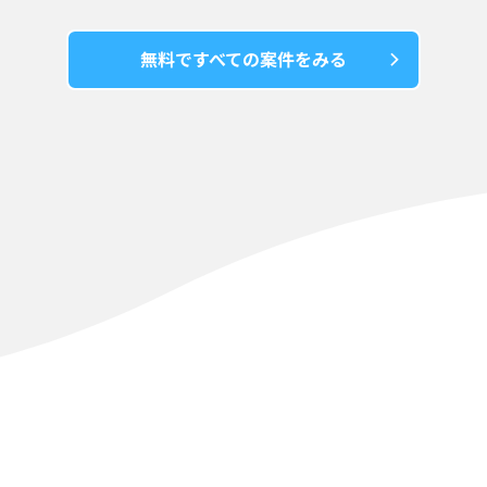
無料ですべての案件をみる