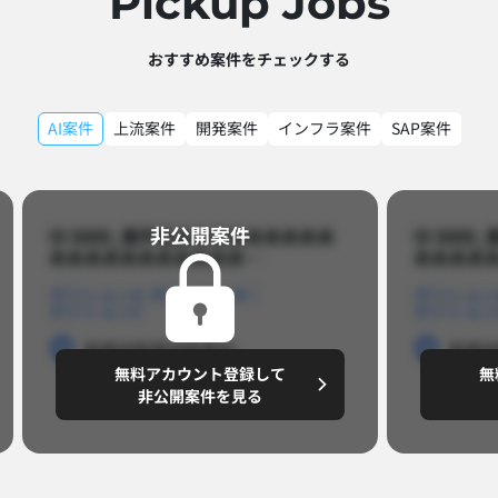
Pickup Jobs​
おすすめ案件をチェックする
AI案件
上流案件
開発案件
インフラ案件
SAP案件
非公開案件​
ID 8888_案件名あああああああああ
ID 88
あああああああああああ…​
あああああ
ポジションA
ポジションB
ポジション
ポジションC
ポジション
勤務地
勤務地
勤務地
勤務
無料アカウント登録して
無
円/月
～8,888,8888
～
非公開案件を見る