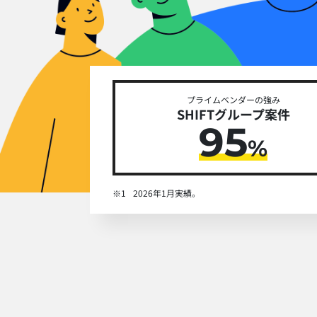
プライムベンダーの強み
SHIFTグループ​案件
95
%
※1
2026年1月実績。