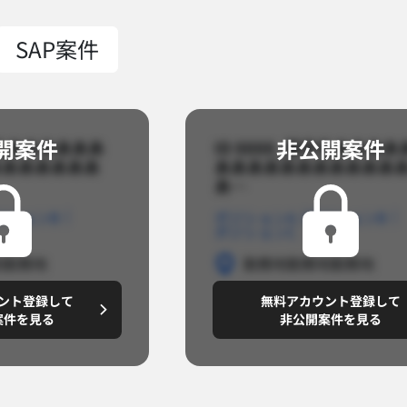
SAP案件
公開案件​
非公開案件​
_案件名ああああああ
ID 8888_案件名ああ
ああああああああ
ああああああああああ
あ…​
ポジションB
ポジションA
ポジションB
ポジションC
務地
勤務地
勤務地
勤務地
勤務地
8,8888
～8,888,888
ウント登録して
無料アカウント登録し
円/月
開案件を見る
非公開案件を見る