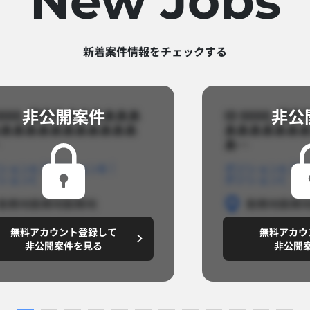
New Jobs
新着案件情報をチェックする​
非公開案件​
あ
ID 8888_案件名ああああああ
あ
あああああああああああああ
あ…​
ポジションA
ポジションB
ポジションC
勤務地
勤務地
勤務地
～8,888,8888
無料アカウント登録して
/月
円/月
非公開案件を見る