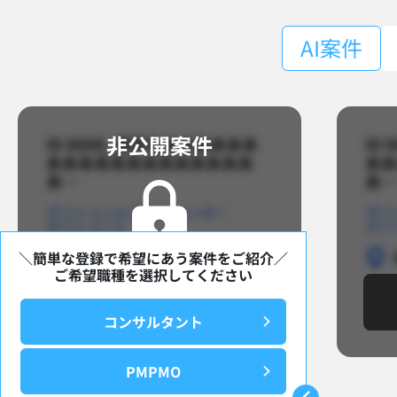
AI案件
非公開案件​
ID 8888_案件名ああああああ
I
あああああああああああああ
あ
あ…​
あ
ポジションA
ポジションB
ポ
ポジションC
ポ
勤務地
勤務地
勤務地
＼簡単な登録で希望にあう案件をご紹介／
ご希望職種を選択してください
～8,888,8888
無料アカウント登録して
円/月
非公開案件を見る
コンサルタント
PMPMO