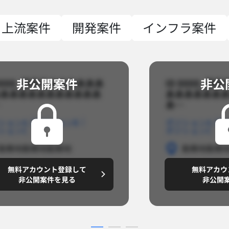
上流案件
開発案件
インフラ案件
非公開案件​
非
D 8888_案件名ああああああ
ID 8888
ああああああああああああ
あああああ
…​
あ…​
ジションA
ポジションB
ポジションA
ジションC
ポジションC
勤務地
勤務地
勤務地
勤務地
勤
～8,888,8888
～8,88
無料アカウント登録して
無料アカ
円/月
非公開案件を見る
非公