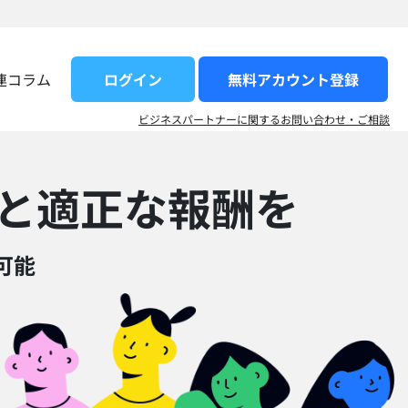
ログイン
無料アカウント登録​
連コラム
ビジネスパートナーに関するお問い合わせ・ご相談
いと適正な報酬を
能​