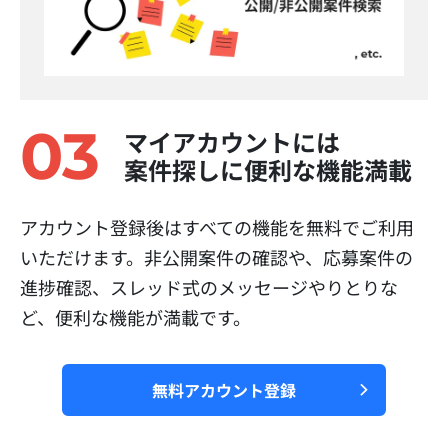
03
マイアカウントには
案件探しに便利な機能満載
アカウント登録後はすべての機能を無料でご利用
いただけます。非公開案件の確認や、応募案件の
進捗確認、スレッド式のメッセージやりとりな
ど、便利な機能が満載です。
無料アカウント登録