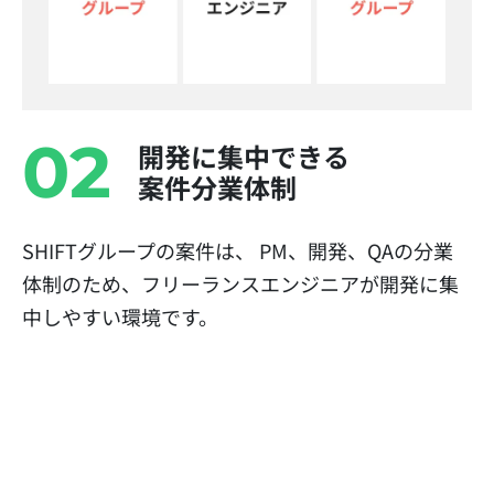
02
開発に集中できる
案件分業体制
SHIFTグループの案件は、 PM、開発、QAの分業
体制のため、フリーランスエンジニアが開発に集
中しやすい環境です。