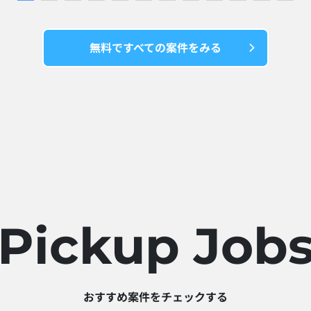
無料ですべての案件をみる
Pickup Jobs
おすすめ案件をチェックする