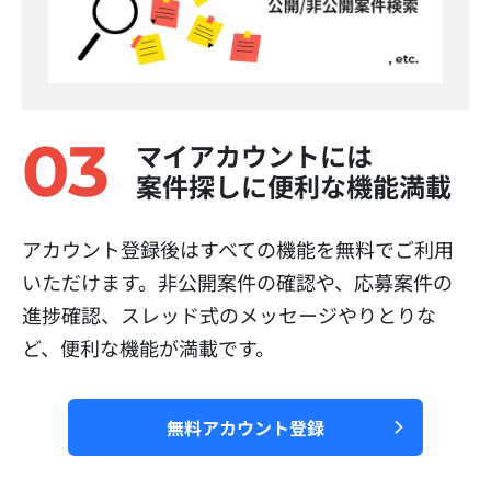
03
マイアカウントには
案件探しに便利な機能満載
アカウント登録後はすべての機能を無料でご利用
いただけます。非公開案件の確認や、応募案件の
進捗確認、スレッド式のメッセージやりとりな
ど、便利な機能が満載です。
無料アカウント登録