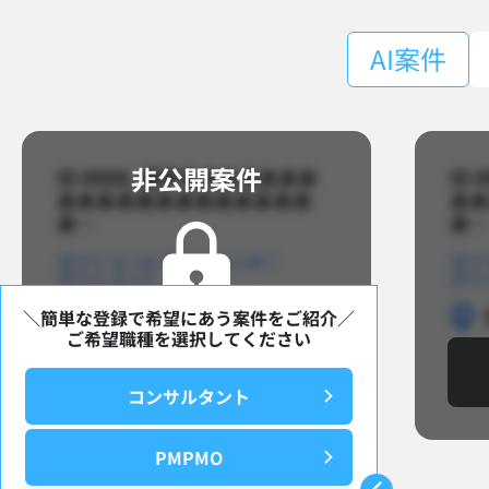
AI案件
案件​
非公開案件​
件名ああああああ
ID 8888_案件名ああああ
ああああああ
ああああああああああああ
あ…​
ションB
ポジションA
ポジションB
ポジションC
勤務地
勤務地
勤務地
勤務地
＼簡単な登録で希望にあう案件をご紹介／
ご希望職種を選択してください
,8888
～8,888,8888
ント登録して
無料アカウント登録して
円/月
件を見る
非公開案件を見る
コンサルタント
PMPMO