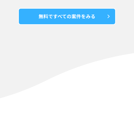
無料ですべての案件をみる