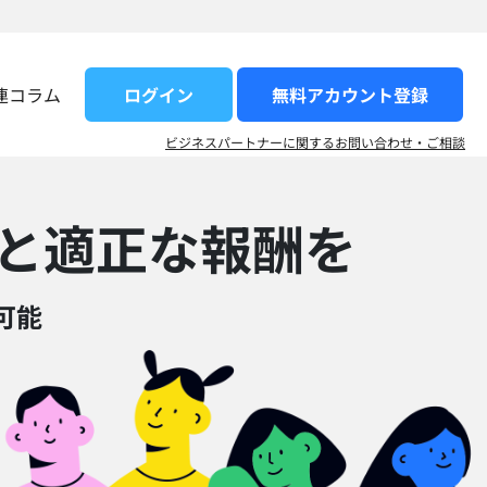
ログイン
無料アカウント登録​
連コラム
ビジネスパートナーに関するお問い合わせ・ご相談
いと適正な報酬を
能​