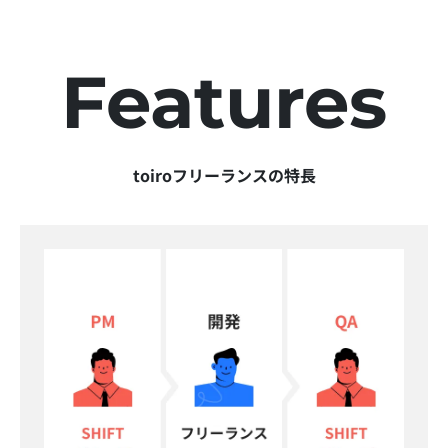
Features
toiroフリーランスの特長