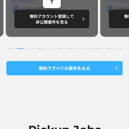
勤務地
勤務地
勤務地
勤務
無料アカウント登録して
無
円/月
～8,888,8888
～
非公開案件を見る
無料ですべての案件をみる