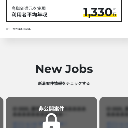
1,330
高単価還元を実現
※1
利用者平均年収
万
※1
2026年1月実績。
New Jobs
新着案件情報をチェックする​
非公開案件​
ID 8888_案件名あああああああああ
ID 88
あああああああああああ…​
あああああ
ポジションA
ポジションB
ポジション
ポジションC
ポジション