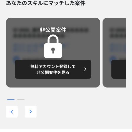
あなたのスキルにマッチした案件
非公開案件​
ID 8888_案件名あああああああああ
ID 88
あああああああああああ…​
あああああ
ポジションA
ポジションB
ポジション
ポジションC
ポジション
勤務地
勤務地
勤務地
勤務
無料アカウント登録して
無
円/月
～8,888,8888
～
非公開案件を見る