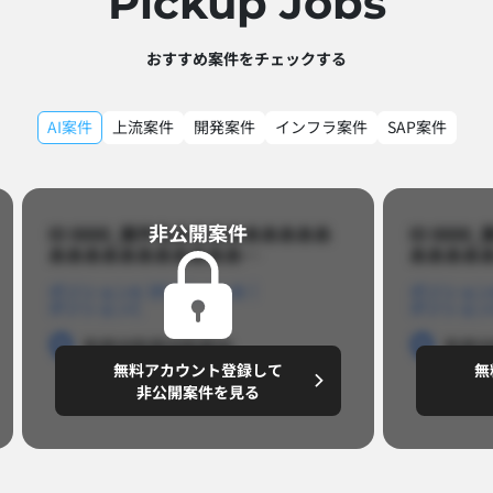
Pickup Jobs​
おすすめ案件をチェックする
AI案件
上流案件
開発案件
インフラ案件
SAP案件
非公開案件​
ID 8888_案件名あああああああああ
ID 88
あああああああああああ…​
あああああ
ポジションA
ポジションB
ポジション
ポジションC
ポジション
勤務地
勤務地
勤務地
勤務
無料アカウント登録して
無
円/月
～8,888,8888
～
非公開案件を見る