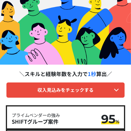
スキルと経験年数を
入力で
1秒
算出
収入見込みをチェックする
95
プライムベンダーの強み
SHIFTグループ​案件
%