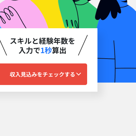
スキルと経験年数を
入力で
1秒
算出
収入見込みをチェックする