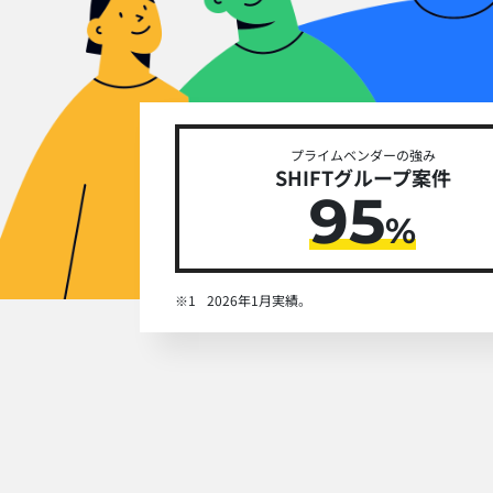
プライムベンダーの強み
SHIFTグループ​案件
95
%
※1
2026年1月実績。