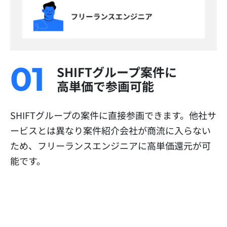
01
SHIFTグループ案件に
高単価で参画可能
SHIFTグループの案件に直接参画できます。他社サ
ービスとは異なり案件紹介会社が商流に入らない
ため、フリーランスエンジニアに高単価還元が可
能です。​​