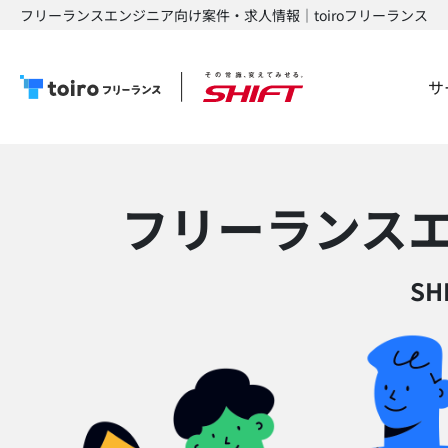
フリーランスエンジニア向け案件・求人情報｜toiroフリーランス
サ
フリーランス
S