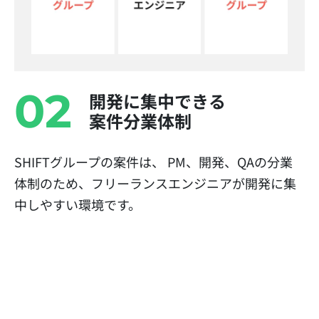
02
開発に集中できる
案件分業体制
SHIFTグループの案件は、 PM、開発、QAの分業
体制のため、フリーランスエンジニアが開発に集
中しやすい環境です。