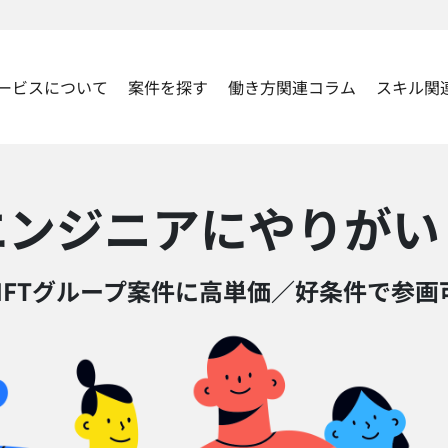
ービスについて
案件を探す
働き方関連コラム
スキル関
エンジニアに
​やりが
HIFTグループ案件に
高単価／好条件で参画可