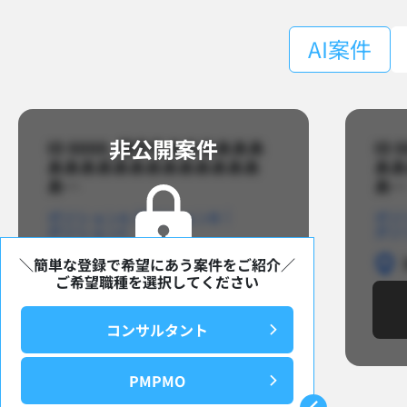
AI案件
非公開案件​
ID 8888_案件名ああああああ
ID
あああああああああああああ
ああ
あ…​
あ…​
ポジションA
ポジションB
ポジ
ポジションC
ポジ
勤務地
勤務地
勤務地
＼簡単な登録で希望にあう案件をご紹介／
ご希望職種を選択してください
～8,888,8888
～
無料アカウント登録して
円/月
非公開案件を見る
コンサルタント
PMPMO