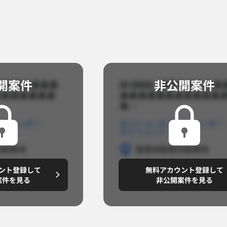
開案件​
非公開案件​
案件名ああああああ
ID 8888_案件名ああああ
あああああああ
あああああああああああ
あ…​
ジションB
ポジションA
ポジションB
ポジションC
地
勤務地
勤務地
勤務地
勤務地
,8888
～8,888,8888
ント登録して
無料アカウント登録して
円/月
案件を見る
非公開案件を見る