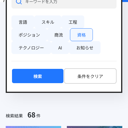
言語
スキル
工程
ポジション
商流
資格
テクノロジー
AI
お知らせ
検索
条件をクリア
68
検索結果
件