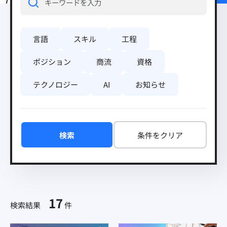
言語
スキル
工程
ポジション
商流
資格
テクノロジー
AI
お知らせ
検索
条件をクリア
17
検索結果
件