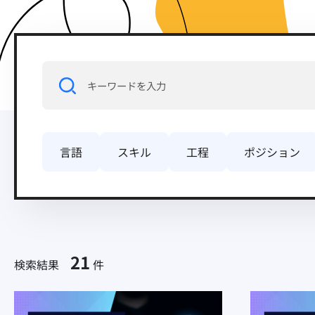
言語
スキル
工程
ポジション
21
検索結果
件