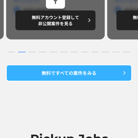
勤務地
勤務地
勤務地
勤務
無料アカウント登録して
無
円/月
～8,888,8888
～
非公開案件を見る
無料ですべての案件をみる