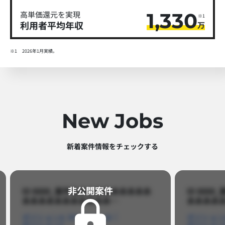
1,330
高単価還元を実現
※1
利用者平均年収
万
※1
2026年1月実績。
New Jobs
新着案件情報をチェックする​
非公開案件​
ID 8888_案件名あああああああああ
ID 88
あああああああああああ…​
あああああ
ポジションA
ポジションB
ポジション
ポジションC
ポジション