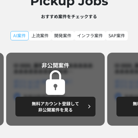
Pickup Jobs​
おすすめ案件をチェックする
AI案件
上流案件
開発案件
インフラ案件
SAP案件
非公開案件​
ID 8888_案件名あああああああああ
ID 88
あああああああああああ…​
あああああ
ポジションA
ポジションB
ポジション
ポジションC
ポジション
勤務地
勤務地
勤務地
勤務
無料アカウント登録して
無
円/月
～8,888,8888
～
非公開案件を見る