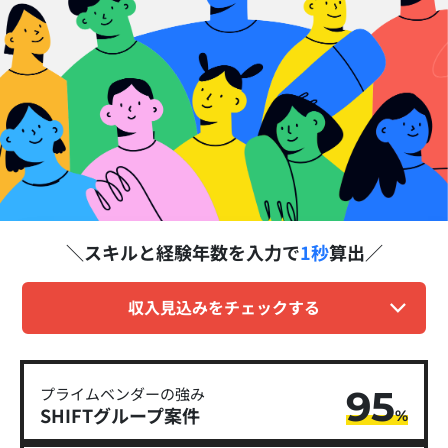
スキルと経験年数を
入力で
1秒
算出
収入見込みをチェックする
95
プライムベンダーの強み
SHIFTグループ​案件
%