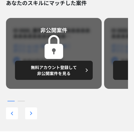
あなたのスキルにマッチした案件
非公開案件​
ID 8888_案件名あああああああああ
ID 88
あああああああああああ…​
あああああ
ポジションA
ポジションB
ポジション
ポジションC
ポジション
勤務地
勤務地
勤務地
勤務
無料アカウント登録して
無
円/月
～8,888,8888
～
非公開案件を見る