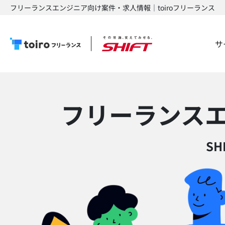
フリーランスエンジニア向け案件・求人情報｜toiroフリーランス
サ
フリーランス
S