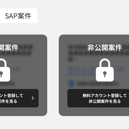
SAP案件
開案件​
非公開案件​
案件名ああああああ
ID 8888_案件名ああああ
あああああああ
あああああああああああ
あ…​
ジションB
ポジションA
ポジションB
ポジションC
地
勤務地
勤務地
勤務地
勤務地
,8888
～8,888,8888
ント登録して
無料アカウント登録して
円/月
案件を見る
非公開案件を見る