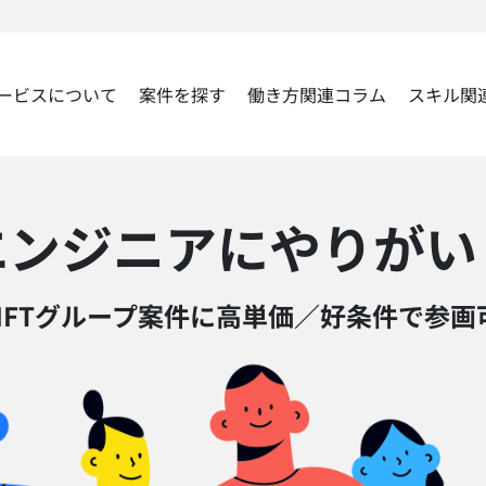
ービスについて
案件を探す
働き方関連コラム
スキル関
エンジニアに
​やりが
HIFTグループ案件に
高単価／好条件で参画可