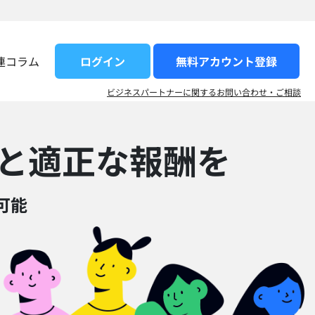
ログイン
無料アカウント登録​
連コラム
ビジネスパートナーに関するお問い合わせ・ご相談
いと適正な報酬を
能​