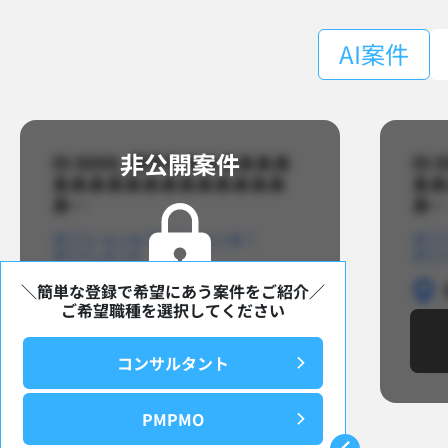
AI案件
非公開案件​
ID 8888_案件名ああああああ
ID
あああああああああああああ
ああ
あ…​
あ…​
ポジションA
ポジションB
ポジ
ポジションC
ポジ
勤務地
勤務地
勤務地
＼簡単な登録で希望にあう案件をご紹介／
ご希望職種を選択してください
～8,888,8888
～
無料アカウント登録して
円/月
非公開案件を見る
コンサルタント
PMPMO