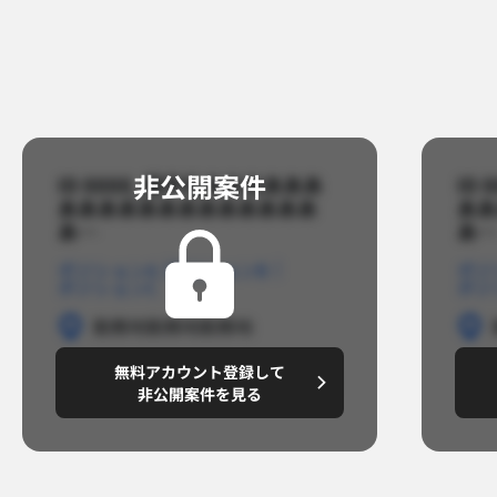
非公開案件​
非公開
8888_案件名ああああああ
ID 8888_案件
ああああああああああ
あああああああ
あ…​
ョンA
ポジションB
ポジションA
ポジ
ョンC
ポジションC
務地
勤務地
勤務地
勤務地
勤務地
,888,8888
～8,888,
無料アカウント登録して
無料アカウン
円/月
非公開案件を見る
非公開案件