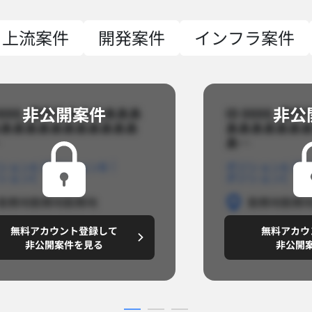
上流案件
開発案件
インフラ案件
非公開案件​
非公
 8888_案件名ああああああ
ID 8888_
あああああああああああ
ああああああ
あ…​
ションA
ポジションB
ポジションA
ポ
ションC
ポジションC
勤務地
勤務地
勤務地
勤務地
勤務
8,888,8888
～8,888
無料アカウント登録して
無料アカウ
円/月
非公開案件を見る
非公開