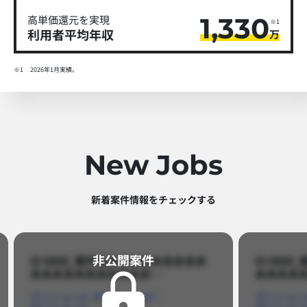
1,330
高単価還元を実現
※1
利用者平均年収
万
※1
2026年1月実績。
New Jobs
新着案件情報をチェックする​
非公開案件​
ID 8888_案件名あああああああああ
ID 88
あああああああああああ…​
あああああ
ポジションA
ポジションB
ポジション
ポジションC
ポジション