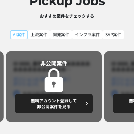
Pickup Jobs​
おすすめ案件をチェックする
AI案件
上流案件
開発案件
インフラ案件
SAP案件
非公開案件​
ID 8888_案件名あああああああああ
ID 88
あああああああああああ…​
あああああ
ポジションA
ポジションB
ポジション
ポジションC
ポジション
勤務地
勤務地
勤務地
勤務
無料アカウント登録して
無
円/月
～8,888,8888
～
非公開案件を見る