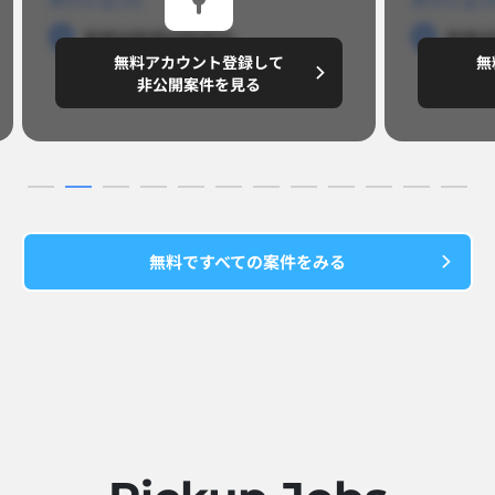
勤務地
勤務地
勤務地
勤務
無料アカウント登録して
無
円/月
～8,888,8888
～
非公開案件を見る
無料ですべての案件をみる