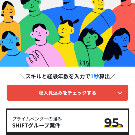
スキルと経験年数を
入力で
1秒
算出
収入見込みをチェックする
95
プライムベンダーの強み
SHIFTグループ​案件
%