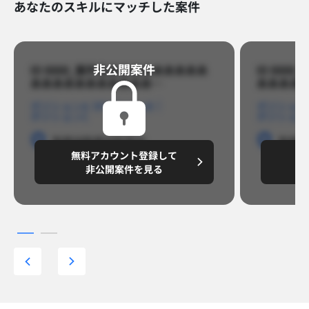
あなたのスキルにマッチした案件
非公開案件​
ID 8888_案件名あああああああああ
ID 88
あああああああああああ…​
あああああ
ポジションA
ポジションB
ポジション
ポジションC
ポジション
勤務地
勤務地
勤務地
勤務
無料アカウント登録して
無
円/月
～8,888,8888
～
非公開案件を見る