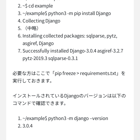
~$ cd example
~/example$ python3 -m pip install Django
Collecting Django
（中略）
Installing collected packages: sqlparse, pytz,
asgiref, Django
Successfully installed Django-3.0.4 asgiref-3.2.7
pytz-2019.3 sqlparse-0.3.1
必要な方はここで「pip freeze > requirements.txt」を
実行しておきます。
インストールされているDjangoのバージョンは以下の
コマンドで確認できます。
~/example$ python3 -m django –version
3.0.4